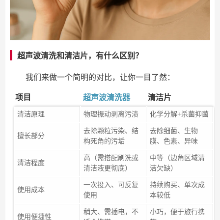
超声波清洗和清洁片，有什么区别？
我们来做一个简明的对比，让你一目了然：
项目
超声波清洗器
清洁片
清洁原理
物理振动剥离污渍
化学分解+杀菌抑菌
去除颗粒污染、结
去除细菌、生物
擅长部分
构死角的污垢
膜、色素、异味
高（需搭配刷洗或
中等（边角区域清
清洁程度
清洁液更彻底）
洁欠缺）
一次投入、可反复
持续购买、单次成
使用成本
使用
本较低
稍大、需插电，不
小巧，便于旅行携
使用便捷性