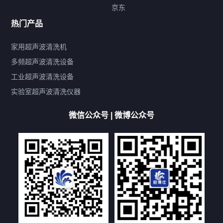
标签云
京东
热门产品
产品标签
鼓泡
升降
抛动
漂洗
喷淋
烘干
脱气
变波
家用超声波清洗机
带加热
功率可调
投入式
多槽式
PLC面板
过滤循环
多频超声波清洗设备
双波脱气
机械旋钮系列
数码系列
定时功能
工业超声波清洗设备
厨具清洗机
超声波振板
超声波振棒
喷油嘴清洗机
实验室超声波清洗仪器
百叶扇清洗机
网纹辊清洗机
数码调功率系列
微信公众号 | 微博公众号
保龄球清洗机
高尔夫球杆清洗机
大型单槽工业系列
大型单槽带过滤系列
全自动/半自动系列
客户定制非标机参考
双槽三槽四槽五槽多槽系列
轮胎清洗机
多频
扫频
脉冲
文章标签
超声波清洗机定制
超声波清洗机除油污