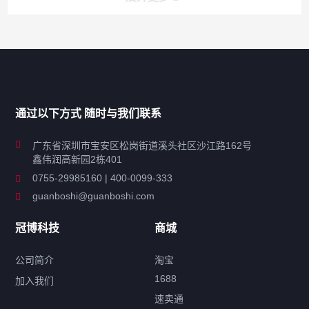
产品分类导航
家用超声波清洗机
通过以下方式 随时与我们联系
商用超声波清洗机
广东省深圳市宝安区松岗街道溪头社区沙江路162号
鑫伟润高新园2栋401
工业超声波清洗设备
0755-29985160 | 400-0099-333
guanboshi@guanboshi.com
特种超声波洗净产品
冠博科技
商城
超声波配件
公司简介
淘宝
1688
加入我们
速卖通