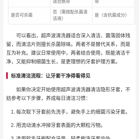
适合携带
带
否（需搭配杀菌清
是否可杀菌
是（含抗菌成分）
洁液）
可以看出，超声波清洗器适合深入清洁、震落固体残
留，而清洁片则擅长杀菌除味。两者不是替代关系，而是
互为补充。建议日常使用中，两者结合使用，既能清洁干
净，又能抑制细菌生长，是更理想的牙套护理方案。
标准清洁流程：让牙套干净得看得见
如果你决定开始使用超声波清洗器清洁隐形牙套，不
妨参考以下步骤，养成每日清洁习惯：
每次取下牙套前先洗手，避免手上的细菌污染牙套。
用流动清水冲掉牙套表面的大颗粒污物。
选用软毛牙刷配合牙膏，轻柔刷洗牙套内外。