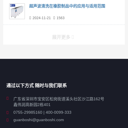
超声波清洗在橡胶制品中的应用与适用范围
2024-11-21
1563
展开更多
产品分类导航
家用超声波清洗机
通过以下方式 随时与我们联系
商用超声波清洗机
广东省深圳市宝安区松岗街道溪头社区沙江路162号
鑫伟润高新园2栋401
工业超声波清洗设备
0755-29985160 | 400-0099-333
guanboshi@guanboshi.com
特种超声波洗净产品