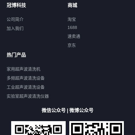
冠博科技
商城
超声波配件
公司简介
淘宝
1688
加入我们
速卖通
标签云
京东
热门产品
产品标签
鼓泡
升降
抛动
漂洗
喷淋
烘干
脱气
变波
家用超声波清洗机
带加热
功率可调
投入式
多槽式
PLC面板
过滤循环
多频超声波清洗设备
双波脱气
机械旋钮系列
数码系列
定时功能
工业超声波清洗设备
厨具清洗机
超声波振板
超声波振棒
喷油嘴清洗机
实验室超声波清洗仪器
百叶扇清洗机
网纹辊清洗机
数码调功率系列
微信公众号 | 微博公众号
保龄球清洗机
高尔夫球杆清洗机
大型单槽工业系列
大型单槽带过滤系列
全自动/半自动系列
客户定制非标机参考
双槽三槽四槽五槽多槽系列