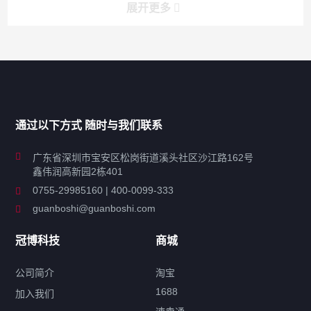
展开更多
产品分类导航
家用超声波清洗机
通过以下方式 随时与我们联系
商用超声波清洗机
广东省深圳市宝安区松岗街道溪头社区沙江路162号
鑫伟润高新园2栋401
工业超声波清洗设备
0755-29985160 | 400-0099-333
guanboshi@guanboshi.com
特种超声波洗净产品
冠博科技
商城
超声波配件
公司简介
淘宝
1688
加入我们