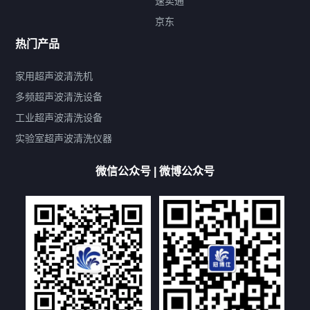
速卖通
标签云
京东
热门产品
产品标签
鼓泡
升降
抛动
漂洗
喷淋
烘干
脱气
变波
家用超声波清洗机
带加热
功率可调
投入式
多槽式
PLC面板
过滤循环
多频超声波清洗设备
双波脱气
机械旋钮系列
数码系列
定时功能
工业超声波清洗设备
厨具清洗机
超声波振板
超声波振棒
喷油嘴清洗机
实验室超声波清洗仪器
百叶扇清洗机
网纹辊清洗机
数码调功率系列
微信公众号 | 微博公众号
保龄球清洗机
高尔夫球杆清洗机
大型单槽工业系列
大型单槽带过滤系列
全自动/半自动系列
客户定制非标机参考
双槽三槽四槽五槽多槽系列
轮胎清洗机
多频
扫频
脉冲
文章标签
超声波清洗机定制
超声波清洗机除油污