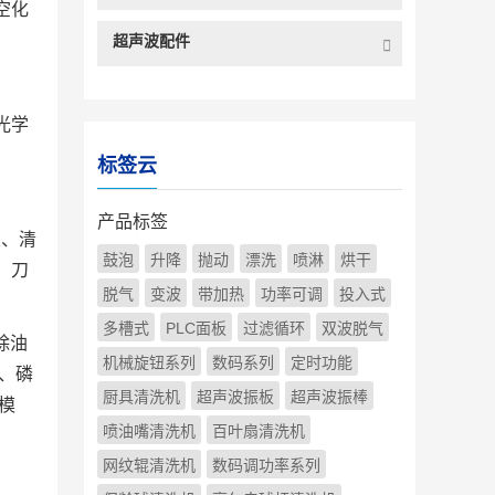
空化
超声波配件
光学
标签云
产品标签
皮、清
鼓泡
升降
抛动
漂洗
喷淋
烘干
、刀
脱气
变波
带加热
功率可调
投入式
多槽式
PLC面板
过滤循环
双波脱气
除油
机械旋钮系列
数码系列
定时功能
、磷
厨具清洗机
超声波振板
超声波振棒
模
喷油嘴清洗机
百叶扇清洗机
网纹辊清洗机
数码调功率系列