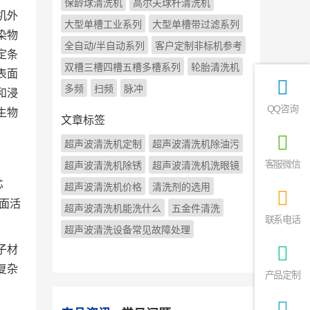
保龄球清洗机
高尔夫球杆清洗机
机外
大型单槽工业系列
大型单槽带过滤系列
染物
全自动/半自动系列
客户定制非标机参考
定条
双槽三槽四槽五槽多槽系列
轮胎清洗机
表面
多频
扫频
脉冲
和浸
QQ咨询
生物
文章标签
超声波清洗机定制
超声波清洗机除油污
客服微信
超声波清洗机除锈
超声波清洗机洗眼镜
芯
超声波清洗机价格
清洗剂的选用
面活
超声波清洗机能洗什么
五金件清洗
联系电话
超声波清洗设备常见故障处理
子材
复杂
产品定制