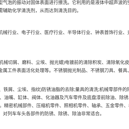
型气泡的振动对固体表面进行擦洗。它利用的是液体中超声波的
需辅助化学清洗剂，从而达到清洗目的。
机械行业、电子行业、医疗行业、半导体行业、钟表首饰行业、
、机械切屑、磨料、尘埃、抛光蜡)电镀前的清除积炭、清除氧化
金属工件表面活化处理等。不锈钢抛光制品、不锈钢刀具、餐具
。
、铁屑、尘埃、指纹)防锈油脂的去除;量具的清洗;机械零部件的
瓦、油嘴、缸体、阀体、化油器及汽车零件及底盘漆前除油、除锈
等。精密机械部件、压缩机零件、照相机零件、轴承、五金零件、
、对列车车头各部件的防锈、除锈、除油非常适合。