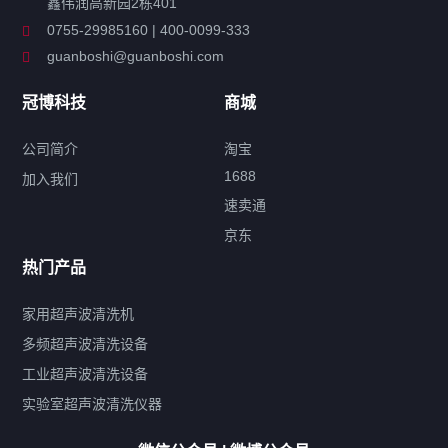
鑫伟润高新园2栋401
工业超声波清洗设备
0755-29985160 | 400-0099-333
guanboshi@guanboshi.com
特种超声波洗净产品
冠博科技
商城
超声波配件
公司简介
淘宝
1688
加入我们
速卖通
标签云
京东
热门产品
产品标签
鼓泡
升降
抛动
漂洗
喷淋
烘干
脱气
变波
家用超声波清洗机
带加热
功率可调
投入式
多槽式
PLC面板
过滤循环
多频超声波清洗设备
双波脱气
机械旋钮系列
数码系列
定时功能
工业超声波清洗设备
厨具清洗机
超声波振板
超声波振棒
喷油嘴清洗机
实验室超声波清洗仪器
百叶扇清洗机
网纹辊清洗机
数码调功率系列