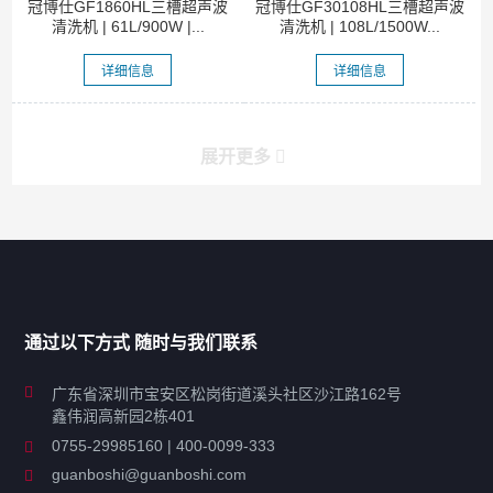
冠博仕GF1860HL三槽超声波
冠博仕GF30108HL三槽超声波
清洗机 | 61L/900W |...
清洗机 | 108L/1500W...
详细信息
详细信息
展开更多
产品分类导航
家用超声波清洗机
通过以下方式 随时与我们联系
商用超声波清洗机
广东省深圳市宝安区松岗街道溪头社区沙江路162号
鑫伟润高新园2栋401
工业超声波清洗设备
0755-29985160 | 400-0099-333
guanboshi@guanboshi.com
特种超声波洗净产品