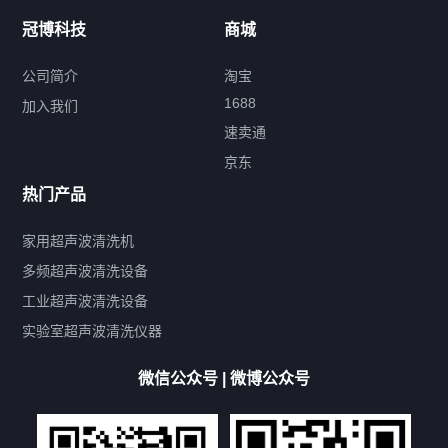
冠博科技
商城
超声波配件
公司简介
淘宝
1688
加入我们
速卖通
标签云
京东
热门产品
产品标签
鼓泡
升降
抛动
漂洗
喷淋
烘干
脱气
变波
家用超声波清洗机
带加热
功率可调
投入式
多槽式
PLC面板
过滤循环
多频超声波清洗设备
双波脱气
机械旋钮系列
数码系列
定时功能
工业超声波清洗设备
厨具清洗机
超声波振板
超声波振棒
喷油嘴清洗机
实验室超声波清洗仪器
百叶扇清洗机
网纹辊清洗机
数码调功率系列
微信公众号 | 微博公众号
保龄球清洗机
高尔夫球杆清洗机
大型单槽工业系列
大型单槽带过滤系列
全自动/半自动系列