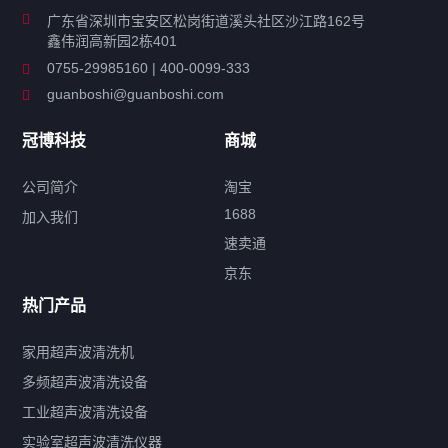
广东省深圳市宝安区松岗街道溪头社区沙江路162号
鑫伟润高新园2栋401
工业超声波清洗设备
0755-29985160 | 400-0099-333
guanboshi@guanboshi.com
特种超声波洗净产品
冠博科技
商城
超声波配件
公司简介
淘宝
1688
加入我们
速卖通
标签云
京东
热门产品
产品标签
鼓泡
升降
抛动
漂洗
喷淋
烘干
脱气
变波
家用超声波清洗机
带加热
功率可调
投入式
多槽式
PLC面板
过滤循环
多频超声波清洗设备
双波脱气
机械旋钮系列
数码系列
定时功能
工业超声波清洗设备
厨具清洗机
超声波振板
超声波振棒
喷油嘴清洗机
实验室超声波清洗仪器