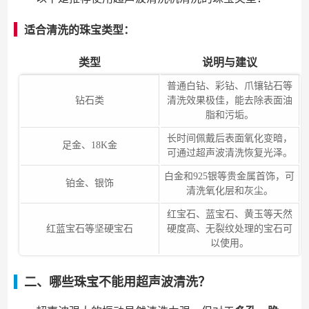
适合清洗的珠宝类型：
类型
说明与建议
普通白钻、彩钻、爪镶钻石等
钻石类
清洗效果极佳，能去除表面油
脂和污垢。
长时间佩戴后表面氧化变暗，
足金、18K金
可通过超声波清洗恢复光泽。
白金和925银等贵金属首饰，可
铂金、银饰
清洗氧化层和灰尘。
红宝石、蓝宝石、黄玉等天然
红蓝宝石等坚硬宝石
硬度高、无裂纹处理的宝石可
以使用。
二、哪些珠宝不能用超声波清洗？