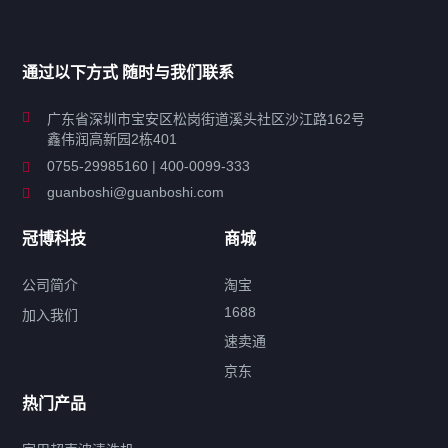
家用超声波清洗机
通过以下方式 随时与我们联系
商用超声波清洗机
广东省深圳市宝安区松岗街道溪头社区沙江路162号
鑫伟润高新园2栋401
工业超声波清洗设备
0755-29985160 | 400-0099-333
guanboshi@guanboshi.com
特种超声波洗净产品
冠博科技
商城
超声波配件
公司简介
淘宝
1688
加入我们
速卖通
标签云
京东
热门产品
产品标签
鼓泡
升降
抛动
漂洗
喷淋
烘干
脱气
变波