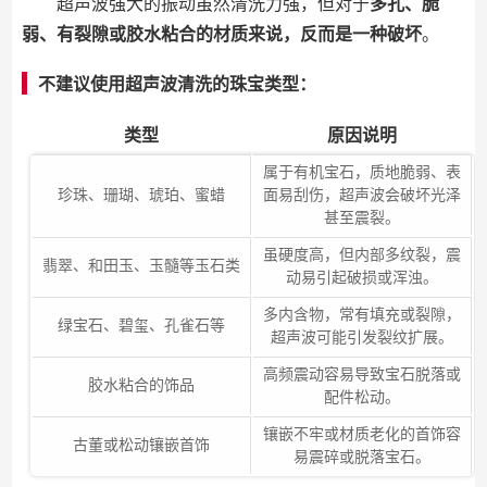
超声波强大的振动虽然清洗力强，但对于
多孔、脆
弱、有裂隙或胶水粘合的材质来说，反而是一种破坏
。
不建议使用超声波清洗的珠宝类型：
类型
原因说明
属于有机宝石，质地脆弱、表
珍珠、珊瑚、琥珀、蜜蜡
面易刮伤，超声波会破坏光泽
甚至震裂。
虽硬度高，但内部多纹裂，震
翡翠、和田玉、玉髓等玉石类
动易引起破损或浑浊。
多内含物，常有填充或裂隙，
绿宝石、碧玺、孔雀石等
超声波可能引发裂纹扩展。
高频震动容易导致宝石脱落或
胶水粘合的饰品
配件松动。
镶嵌不牢或材质老化的首饰容
古董或松动镶嵌首饰
易震碎或脱落宝石。