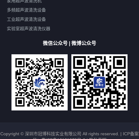
家用超声波清洗机
带加热
功率可调
投入式
多槽式
PLC面板
过滤循环
多频超声波清洗设备
双波脱气
机械旋钮系列
数码系列
定时功能
工业超声波清洗设备
厨具清洗机
超声波振板
超声波振棒
喷油嘴清洗机
实验室超声波清洗仪器
百叶扇清洗机
网纹辊清洗机
数码调功率系列
微信公众号 | 微博公众号
保龄球清洗机
高尔夫球杆清洗机
大型单槽工业系列
大型单槽带过滤系列
全自动/半自动系列
客户定制非标机参考
双槽三槽四槽五槽多槽系列
轮胎清洗机
多频
扫频
脉冲
文章标签
超声波清洗机定制
超声波清洗机除油污
超声波清洗机除锈
超声波清洗机洗眼镜
超声波清洗机价格
清洗剂的选用
超声波清洗机能洗什么
五金件清洗
超声波清洗设备常见故障处理
Copyright © 深圳市冠博科技实业有限公司 All rights reserved. |
ICP备案