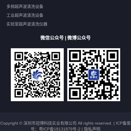
带加热
功率可调
投入式
多槽式
PLC面板
过滤循环
多频超声波清洗设备
双波脱气
机械旋钮系列
数码系列
定时功能
工业超声波清洗设备
厨具清洗机
超声波振板
超声波振棒
喷油嘴清洗机
实验室超声波清洗仪器
百叶扇清洗机
网纹辊清洗机
数码调功率系列
微信公众号 | 微博公众号
保龄球清洗机
高尔夫球杆清洗机
大型单槽工业系列
大型单槽带过滤系列
全自动/半自动系列
客户定制非标机参考
双槽三槽四槽五槽多槽系列
轮胎清洗机
多频
扫频
脉冲
文章标签
超声波清洗机定制
超声波清洗机除油污
超声波清洗机除锈
超声波清洗机洗眼镜
超声波清洗机价格
清洗剂的选用
超声波清洗机能洗什么
五金件清洗
超声波清洗设备常见故障处理
Copyright © 深圳市冠博科技实业有限公司 All rights reserved. |
ICP备案
号：粤ICP备18131879号-2
|
隐私声明