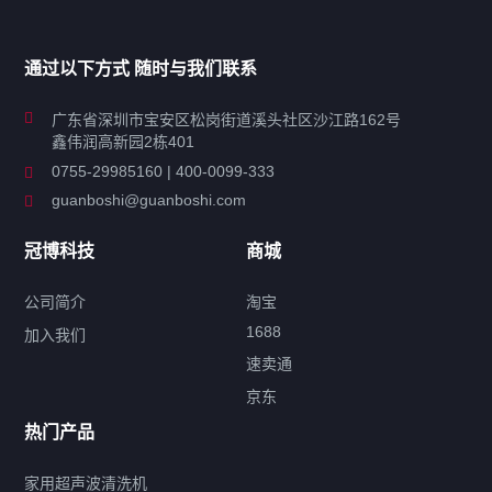
家用超声波清洗机
通过以下方式 随时与我们联系
商用超声波清洗机
广东省深圳市宝安区松岗街道溪头社区沙江路162号
鑫伟润高新园2栋401
工业超声波清洗设备
0755-29985160 | 400-0099-333
guanboshi@guanboshi.com
特种超声波洗净产品
冠博科技
商城
超声波配件
公司简介
淘宝
1688
加入我们
速卖通
标签云
京东
热门产品
产品标签
鼓泡
升降
抛动
漂洗
喷淋
烘干
脱气
变波
家用超声波清洗机