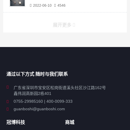
2022-06-10
4546
展开更多
产品分类导航
家用超声波清洗机
通过以下方式 随时与我们联系
商用超声波清洗机
广东省深圳市宝安区松岗街道溪头社区沙江路162号
鑫伟润高新园2栋401
工业超声波清洗设备
0755-29985160 | 400-0099-333
guanboshi@guanboshi.com
特种超声波洗净产品
冠博科技
商城
超声波配件