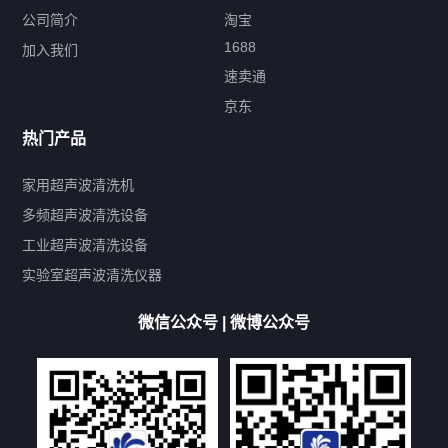
公司简介
淘宝
1688
加入我们
速卖通
标签云
京东
热门产品
产品标签
鼓泡
升降
抛动
漂洗
喷淋
烘干
脱气
变波
家用超声波清洗机
带加热
功率可调
投入式
多槽式
PLC面板
过滤循环
多频超声波清洗设备
双波脱气
机械旋钮系列
数码系列
定时功能
工业超声波清洗设备
厨具清洗机
超声波振板
超声波振棒
喷油嘴清洗机
实验室超声波清洗仪器
百叶扇清洗机
网纹辊清洗机
数码调功率系列
微信公众号 | 微博公众号
保龄球清洗机
高尔夫球杆清洗机
大型单槽工业系列
大型单槽带过滤系列
全自动/半自动系列
客户定制非标机参考
双槽三槽四槽五槽多槽系列
轮胎清洗机
多频
扫频
脉冲