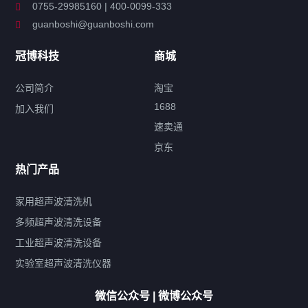
0755-29985160 | 400-0099-333
guanboshi@guanboshi.com
特种超声波洗净产品
冠博科技
商城
超声波配件
公司简介
淘宝
1688
加入我们
速卖通
标签云
京东
热门产品
产品标签
鼓泡
升降
抛动
漂洗
喷淋
烘干
脱气
变波
家用超声波清洗机
带加热
功率可调
投入式
多槽式
PLC面板
过滤循环
多频超声波清洗设备
双波脱气
机械旋钮系列
数码系列
定时功能
工业超声波清洗设备
厨具清洗机
超声波振板
超声波振棒
喷油嘴清洗机
实验室超声波清洗仪器
百叶扇清洗机
网纹辊清洗机
数码调功率系列
微信公众号 | 微博公众号
保龄球清洗机
高尔夫球杆清洗机
大型单槽工业系列