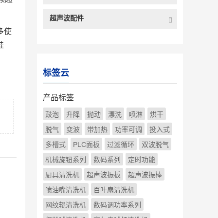
超声波配件
多使
硅
标签云
产品标签
鼓泡
升降
抛动
漂洗
喷淋
烘干
脱气
变波
带加热
功率可调
投入式
多槽式
PLC面板
过滤循环
双波脱气
机械旋钮系列
数码系列
定时功能
厨具清洗机
超声波振板
超声波振棒
喷油嘴清洗机
百叶扇清洗机
网纹辊清洗机
数码调功率系列