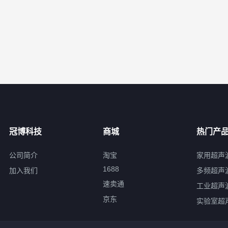
冠博科技
商城
热门产
公司简介
淘宝
家用超声
1688
加入我们
多频超声
速卖通
工业超声
京东
实验室超