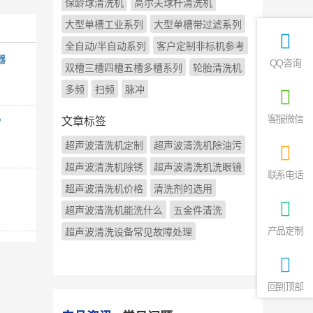
保龄球清洗机
高尔夫球杆清洗机
大型单槽工业系列
大型单槽带过滤系列
全自动/半自动系列
客户定制非标机参考
器
QQ咨询
双槽三槽四槽五槽多槽系列
轮胎清洗机
多频
扫频
脉冲
客服微信
文章标签
？
超声波清洗机定制
超声波清洗机除油污
超声波清洗机除锈
超声波清洗机洗眼镜
联系电话
超声波清洗机价格
清洗剂的选用
超声波清洗机能洗什么
五金件清洗
产品定制
超声波清洗设备常见故障处理
回到顶部