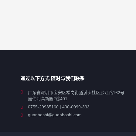
通过以下方式 随时与我们联系
广东省深圳市宝安区松岗街道溪头社区沙江路162号
鑫伟润高新园2栋401
0755-29985160 | 400-0099-333
guanboshi@guanboshi.com