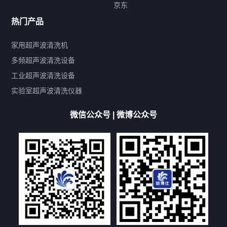
标签云
京东
热门产品
产品标签
鼓泡
升降
抛动
漂洗
喷淋
烘干
脱气
变波
家用超声波清洗机
带加热
功率可调
投入式
多槽式
PLC面板
过滤循环
多频超声波清洗设备
双波脱气
机械旋钮系列
数码系列
定时功能
工业超声波清洗设备
厨具清洗机
超声波振板
超声波振棒
喷油嘴清洗机
实验室超声波清洗仪器
百叶扇清洗机
网纹辊清洗机
数码调功率系列
微信公众号 | 微博公众号
保龄球清洗机
高尔夫球杆清洗机
大型单槽工业系列
大型单槽带过滤系列
全自动/半自动系列
客户定制非标机参考
双槽三槽四槽五槽多槽系列
轮胎清洗机
多频
扫频
脉冲
文章标签
超声波清洗机定制
超声波清洗机除油污
超声波清洗机除锈
超声波清洗机洗眼镜