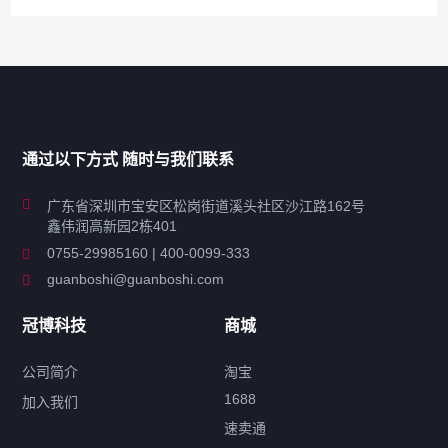
产品分类导航
家用超声波清洗机
通过以下方式 随时与我们联系
商用超声波清洗机
广东省深圳市宝安区松岗街道溪头社区沙江路162号
鑫伟润高新园2栋401
工业超声波清洗设备
0755-29985160 | 400-0099-333
guanboshi@guanboshi.com
特种超声波洗净产品
冠博科技
商城
超声波配件
公司简介
淘宝
1688
加入我们
速卖通