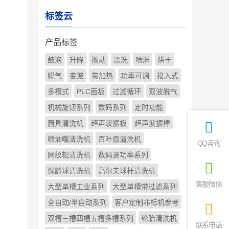
标签云
产品标签
鼓泡
升降
抛动
漂洗
喷淋
烘干
脱气
变波
带加热
功率可调
投入式
多槽式
PLC面板
过滤循环
双波脱气
机械旋钮系列
数码系列
定时功能
厨具清洗机
超声波振板
超声波振棒
喷油嘴清洗机
百叶扇清洗机
QQ咨询
网纹辊清洗机
数码调功率系列
保龄球清洗机
高尔夫球杆清洗机
客服微信
大型单槽工业系列
大型单槽带过滤系列
全自动/半自动系列
客户定制非标机参考
双槽三槽四槽五槽多槽系列
轮胎清洗机
联系电话