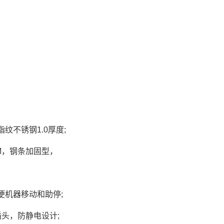
不锈钢1.0厚度;
MM，钢条加固型，
便机器移动和助停;
头，防静电设计;