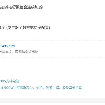
住加减按键数值会连续加减!
架1个 (发生器个数根据功率配置)
/1495.html
分享本文，转载请保留出处！
200W支持定制
61L/900W | 可清洗灰尘、油污、锈迹、蜡、胶及其他污垢