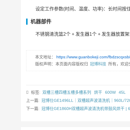
设定工作参数(时间、温度、功率)：长时间按
机器部件
不锈钢清洗篮2个 + 发生器1个 + 发生器放置
本文地址：
https://www.guanbokeji.com/fbdzscqxsb
版权声明：本页面内容版权归
冠博科技
所有，欢迎
标签:
双槽三槽四槽五槽多槽系列
烘干
600W
45L
上一篇:
冠博仕GE1496LL｜双槽超声波清洗机｜960L/7
下一篇:
冠博仕GE1860H双槽超声波清洗机带鼓风烘干 | 