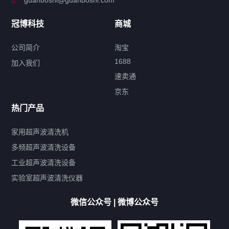
guanboshi@guanboshi.com
特种超声波洗净产品
冠博科技
商城
超声波配件
公司简介
淘宝
1688
加入我们
速卖通
标签云
京东
热门产品
产品标签
鼓泡
升降
抛动
漂洗
喷淋
烘干
脱气
变波
家用超声波清洗机
带加热
功率可调
投入式
多槽式
PLC面板
过滤循环
多频超声波清洗设备
双波脱气
机械旋钮系列
数码系列
定时功能
工业超声波清洗设备
厨具清洗机
超声波振板
超声波振棒
喷油嘴清洗机
实验室超声波清洗仪器
百叶扇清洗机
网纹辊清洗机
数码调功率系列
微信公众号 | 微博公众号
保龄球清洗机
高尔夫球杆清洗机
大型单槽工业系列
大型单槽带过滤系列
全自动/半自动系列