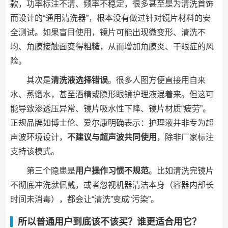
款，功率标注不清、频率不稳定，很多甚至是为清洗首饰
而设计的“通用清洗器”，根本没有做过针对镜片材料的安
全测试。如果盲目使用，镜片可能出现微变形、清洗不
均、角膜接触面变得粗糙，从而增加角膜炎、干眼症的风
险。
其次是
清洗液选择错误
。很多人图方便直接用自来
水、蒸馏水，甚至酒精或隐形眼镜护理液混着来。但这可
能导致渗透压异常、镜片吸水性下降、镜片材质“疲劳”。
正规品牌如博士伦、爱尔康明确表示：护理液并非专为超
声波环境设计，
不建议与超声波共同使用
，除非厂家标注
支持该模式。
第三个隐患是
用户操作习惯不规范
。比如清洗完镜片
不彻底冲洗就佩戴，或者忽视机器清洁本身（容器内部长
时间未消毒），都会让“清洗”变成“污染”。
所以普通用户到底该不该买？谁更适合用它？