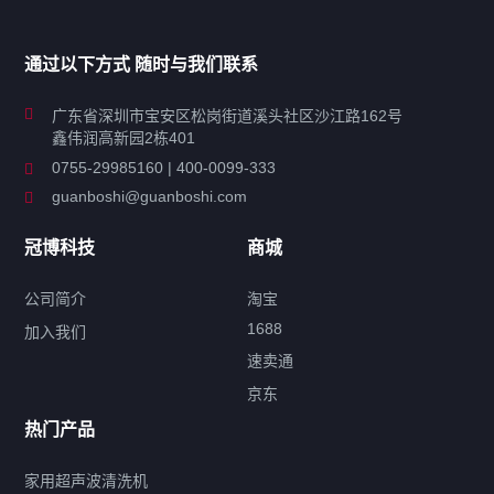
家用超声波清洗机
通过以下方式 随时与我们联系
商用超声波清洗机
广东省深圳市宝安区松岗街道溪头社区沙江路162号
鑫伟润高新园2栋401
工业超声波清洗设备
0755-29985160 | 400-0099-333
guanboshi@guanboshi.com
特种超声波洗净产品
冠博科技
商城
超声波配件
公司简介
淘宝
1688
加入我们
速卖通
标签云
京东
热门产品
产品标签
鼓泡
升降
抛动
漂洗
喷淋
烘干
脱气
变波
家用超声波清洗机