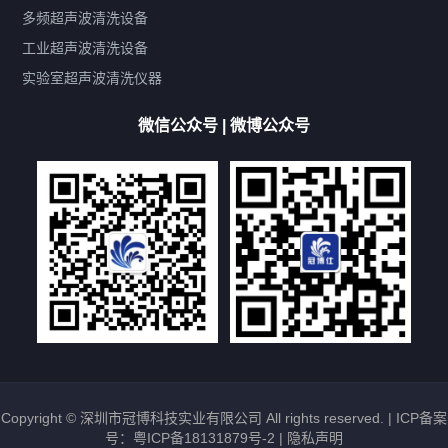
带加热
功率可调
投入式
多槽式
PLC面板
过滤循环
多频超声波清洗设备
双波脱气
机械旋钮系列
数码系列
定时功能
工业超声波清洗设备
厨具清洗机
超声波振板
超声波振棒
喷油嘴清洗机
实验室超声波清洗仪器
百叶扇清洗机
网纹辊清洗机
数码调功率系列
微信公众号 | 微博公众号
保龄球清洗机
高尔夫球杆清洗机
大型单槽工业系列
大型单槽带过滤系列
全自动/半自动系列
客户定制非标机参考
双槽三槽四槽五槽多槽系列
轮胎清洗机
多频
扫频
脉冲
文章标签
超声波清洗机定制
超声波清洗机除油污
超声波清洗机除锈
超声波清洗机洗眼镜
超声波清洗机价格
清洗剂的选用
超声波清洗机能洗什么
五金件清洗
超声波清洗设备常见故障处理
Copyright © 深圳市冠博科技实业有限公司 All rights reserved. |
ICP备案
号：粤ICP备18131879号-2
|
隐私声明