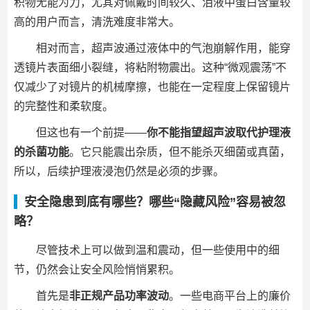
积物无能为力，尤其对佩戴时间较久、泪液中蛋白含量较
高的用户而言，清洗难度非常大。
相对而言，超声波通过液体中的气泡崩解作用，能穿
透镜片表面细小裂缝，将粘附物震出。这种“微观震荡”不
仅减少了对镜片的机械摩擦，也能在一定程度上保留镜片
的完整性和柔软度。
但这也有一个前提——
你不能指望超声波取代护理液
的杀菌功能
。它只能震出杂质，但不能杀灭细菌或真菌，
所以，后续护理液浸泡仍然是必须的步骤。
安全隐患到底有哪些？哪些“隐藏风险”容易被忽
略？
尽管技术上可以做到温和震动，但一些使用中的细
节，仍然会让安全风险悄悄累积。
首先是
非正规产品功率波动
。一些电商平台上的廉价