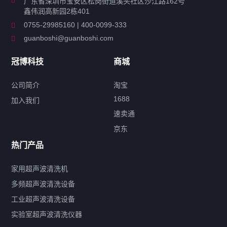
广东省深圳市宝安区松岗街道溪头社区沙江路162号
鑫伟润高新园2栋401
工业超声波清洗设备
0755-29985160 | 400-0099-333
guanboshi@guanboshi.com
特种超声波洗净产品
冠博科技
商城
超声波配件
公司简介
淘宝
1688
加入我们
速卖通
标签云
京东
热门产品
产品标签
鼓泡
升降
抛动
漂洗
喷淋
烘干
脱气
变波
家用超声波清洗机
带加热
功率可调
投入式
多槽式
PLC面板
过滤循环
多频超声波清洗设备
双波脱气
机械旋钮系列
数码系列
定时功能
工业超声波清洗设备
厨具清洗机
超声波振板
超声波振棒
喷油嘴清洗机
实验室超声波清洗仪器