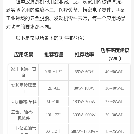
超声波清洗机的用途非常广泛，从家用的眼镜清洗，
到实验室用的玻璃器皿、医疗设备、精密电子零件，再到
工业领域的五金脱脂、发动机零件去污，每一个应用场景
对功率的要求都不同。
以下是常见场景下的功率推荐值：
功率密度建议
应用场景
推荐容量
推荐功率
（W/L）
家用眼镜、首
0.6L~1.3L
35W~60W
40~60W/L
饰
实验室玻璃器
2L~6L
80W~180W
30~40W/L
皿
医疗器械/牙科
6L~10L
180W~300W
25~35W/L
五金、轴承、
10L~22L
300W~600W
20~30W/L
机械件
工业级重油污
22L以上
600W~1200W+
15~25W/L