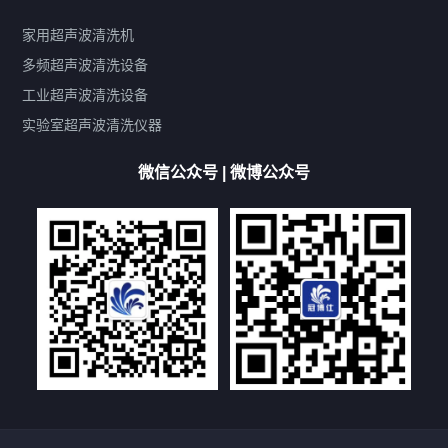
鼓泡
升降
抛动
漂洗
喷淋
烘干
脱气
变波
家用超声波清洗机
带加热
功率可调
投入式
多槽式
PLC面板
过滤循环
多频超声波清洗设备
双波脱气
机械旋钮系列
数码系列
定时功能
工业超声波清洗设备
厨具清洗机
超声波振板
超声波振棒
喷油嘴清洗机
实验室超声波清洗仪器
百叶扇清洗机
网纹辊清洗机
数码调功率系列
微信公众号 | 微博公众号
保龄球清洗机
高尔夫球杆清洗机
大型单槽工业系列
大型单槽带过滤系列
全自动/半自动系列
客户定制非标机参考
双槽三槽四槽五槽多槽系列
轮胎清洗机
多频
扫频
脉冲
文章标签
超声波清洗机定制
超声波清洗机除油污
超声波清洗机除锈
超声波清洗机洗眼镜
超声波清洗机价格
清洗剂的选用
超声波清洗机能洗什么