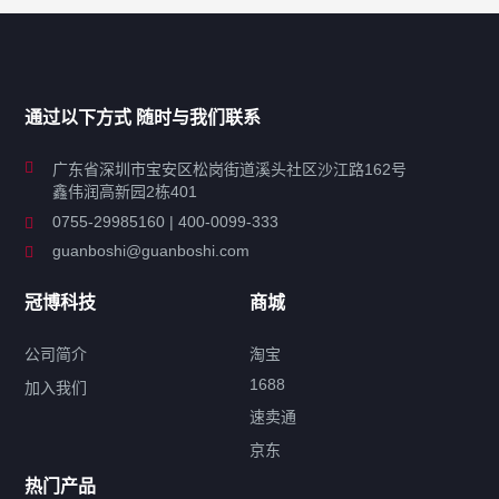
产品分类导航
家用超声波清洗机
通过以下方式 随时与我们联系
商用超声波清洗机
广东省深圳市宝安区松岗街道溪头社区沙江路162号
鑫伟润高新园2栋401
工业超声波清洗设备
0755-29985160 | 400-0099-333
guanboshi@guanboshi.com
特种超声波洗净产品
冠博科技
商城
超声波配件
公司简介
淘宝
1688
加入我们
速卖通
标签云
京东
热门产品
产品标签