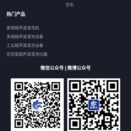
标签云
京东
热门产品
产品标签
鼓泡
升降
抛动
漂洗
喷淋
烘干
脱气
变波
家用超声波清洗机
带加热
功率可调
投入式
多槽式
PLC面板
过滤循环
多频超声波清洗设备
双波脱气
机械旋钮系列
数码系列
定时功能
工业超声波清洗设备
厨具清洗机
超声波振板
超声波振棒
喷油嘴清洗机
实验室超声波清洗仪器
百叶扇清洗机
网纹辊清洗机
数码调功率系列
微信公众号 | 微博公众号
保龄球清洗机
高尔夫球杆清洗机
大型单槽工业系列
大型单槽带过滤系列
全自动/半自动系列
客户定制非标机参考
双槽三槽四槽五槽多槽系列
轮胎清洗机
多频
扫频
脉冲
文章标签
超声波清洗机定制
超声波清洗机除油污