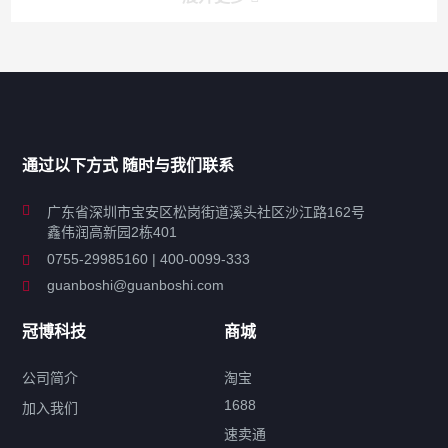
产品分类导航
家用超声波清洗机
通过以下方式 随时与我们联系
商用超声波清洗机
广东省深圳市宝安区松岗街道溪头社区沙江路162号
鑫伟润高新园2栋401
工业超声波清洗设备
0755-29985160 | 400-0099-333
guanboshi@guanboshi.com
特种超声波洗净产品
冠博科技
商城
超声波配件
公司简介
淘宝
1688
加入我们
速卖通