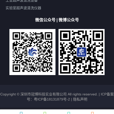
工业超声波清洗设备
厨具清洗机
超声波振板
超声波振棒
喷油嘴清洗机
实验室超声波清洗仪器
百叶扇清洗机
网纹辊清洗机
数码调功率系列
微信公众号 | 微博公众号
保龄球清洗机
高尔夫球杆清洗机
大型单槽工业系列
大型单槽带过滤系列
全自动/半自动系列
客户定制非标机参考
双槽三槽四槽五槽多槽系列
轮胎清洗机
多频
扫频
脉冲
文章标签
超声波清洗机定制
超声波清洗机除油污
超声波清洗机除锈
超声波清洗机洗眼镜
超声波清洗机价格
清洗剂的选用
超声波清洗机能洗什么
五金件清洗
超声波清洗设备常见故障处理
Copyright © 深圳市冠博科技实业有限公司 All rights reserved. |
ICP备案
号：粤ICP备18131879号-2
|
隐私声明