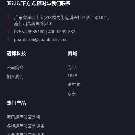
通过以下方式 随时与我们联系
商用超声波清洗机
广东省深圳市宝安区松岗街道溪头社区沙江路162号
鑫伟润高新园2栋401
工业超声波清洗设备
0755-29985160 | 400-0099-333
guanboshi@guanboshi.com
特种超声波洗净产品
冠博科技
商城
超声波配件
公司简介
淘宝
1688
加入我们
速卖通
标签云
京东
热门产品
产品标签
鼓泡
升降
抛动
漂洗
喷淋
烘干
脱气
变波
家用超声波清洗机
带加热
功率可调
投入式
多槽式
PLC面板
过滤循环
多频超声波清洗设备
双波脱气
机械旋钮系列
数码系列
定时功能