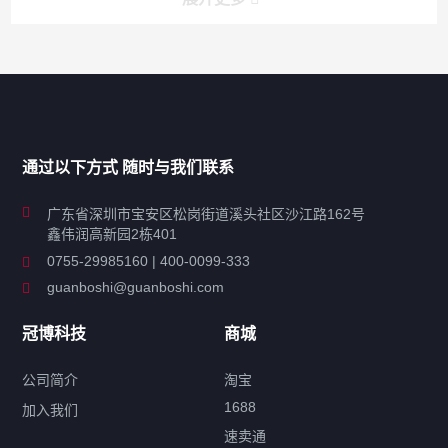
产品分类导航
家用超声波清洗机
通过以下方式 随时与我们联系
商用超声波清洗机
广东省深圳市宝安区松岗街道溪头社区沙江路162号
鑫伟润高新园2栋401
工业超声波清洗设备
0755-29985160 | 400-0099-333
guanboshi@guanboshi.com
特种超声波洗净产品
冠博科技
商城
超声波配件
公司简介
淘宝
1688
加入我们
速卖通