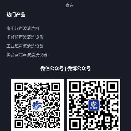
标签云
京东
热门产品
产品标签
鼓泡
升降
抛动
漂洗
喷淋
烘干
脱气
变波
家用超声波清洗机
带加热
功率可调
投入式
多槽式
PLC面板
过滤循环
多频超声波清洗设备
双波脱气
机械旋钮系列
数码系列
定时功能
工业超声波清洗设备
厨具清洗机
超声波振板
超声波振棒
喷油嘴清洗机
实验室超声波清洗仪器
百叶扇清洗机
网纹辊清洗机
数码调功率系列
微信公众号 | 微博公众号
保龄球清洗机
高尔夫球杆清洗机
大型单槽工业系列
大型单槽带过滤系列
全自动/半自动系列
客户定制非标机参考
双槽三槽四槽五槽多槽系列
轮胎清洗机
多频
扫频
脉冲
文章标签
超声波清洗机定制
超声波清洗机除油污