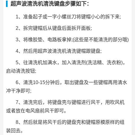
超声波清洗机清洗键盘步骤如下：
1、准备起子或一字小螺丝刀将键帽小心的拆下来;
2、拆完键帽后从键盘后面拆开面板;
3、将橡胶垫、电路板拿掉;(这些是不能清洗的部分哦)
4、然后用超声波清洗机清洗键帽跟键盘;
5、往清洗机加满水，加入清洗剂(洗洁精、洗衣粉)，
启动清洗按钮;
6、清洗10-15分钟后，取出键盘及一些键帽再用清水
冲干净即可;
7、清洗完后，将键盘壳与键帽进行风干，用吹风机
或者放在电风扇前风干即可。
8、然后就是将风干后的键盘壳和键帽原模原样的组
装回去。