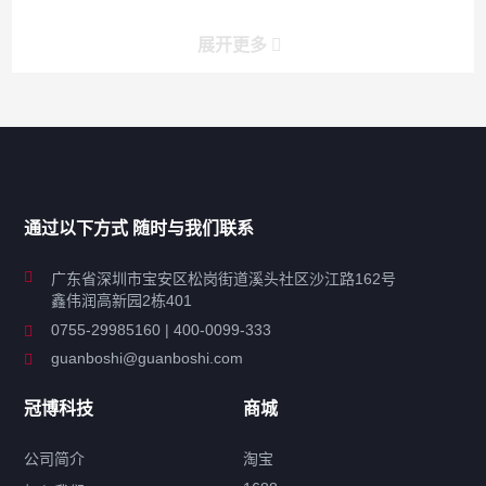
展开更多
产品分类导航
家用超声波清洗机
通过以下方式 随时与我们联系
商用超声波清洗机
广东省深圳市宝安区松岗街道溪头社区沙江路162号
鑫伟润高新园2栋401
工业超声波清洗设备
0755-29985160 | 400-0099-333
guanboshi@guanboshi.com
特种超声波洗净产品
冠博科技
商城
超声波配件
公司简介
淘宝