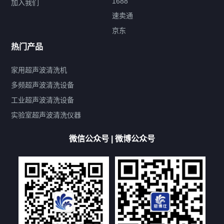
1688
加入我们
速卖通
标签云
京东
热门产品
产品标签
鼓泡
升降
抛动
漂洗
喷淋
烘干
脱气
变波
家用超声波清洗机
带加热
功率可调
投入式
多槽式
PLC面板
过滤循环
多频超声波清洗设备
双波脱气
机械旋钮系列
数码系列
定时功能
工业超声波清洗设备
厨具清洗机
超声波振板
超声波振棒
喷油嘴清洗机
实验室超声波清洗仪器
百叶扇清洗机
网纹辊清洗机
数码调功率系列
微信公众号 | 微博公众号
保龄球清洗机
高尔夫球杆清洗机
大型单槽工业系列
大型单槽带过滤系列
全自动/半自动系列
客户定制非标机参考
双槽三槽四槽五槽多槽系列
轮胎清洗机
多频
扫频
脉冲
文章标签