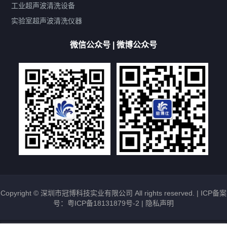
双波脱气
机械旋钮系列
数码系列
定时功能
工业超声波清洗设备
厨具清洗机
超声波振板
超声波振棒
喷油嘴清洗机
实验室超声波清洗仪器
百叶扇清洗机
网纹辊清洗机
数码调功率系列
微信公众号 | 微博公众号
保龄球清洗机
高尔夫球杆清洗机
大型单槽工业系列
大型单槽带过滤系列
全自动/半自动系列
客户定制非标机参考
双槽三槽四槽五槽多槽系列
轮胎清洗机
多频
扫频
脉冲
文章标签
超声波清洗机定制
超声波清洗机除油污
超声波清洗机除锈
超声波清洗机洗眼镜
超声波清洗机价格
清洗剂的选用
超声波清洗机能洗什么
五金件清洗
超声波清洗设备常见故障处理
Copyright © 深圳市冠博科技实业有限公司 All rights reserved. |
ICP备案
号：粤ICP备18131879号-2
|
隐私声明