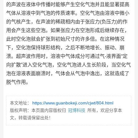
的声波在液体中传播时能够产生空化气泡并且能显著提高
气体从溶液中到气泡的传质速率。空化气泡由溶液中微小
的气核产生，在声波的稀疏相内由于张应力(负压力)的作
用会产生这些空泡。如果张应力在空泡形成后继续存在，
此时空化泡就会扩张到初始尺寸的许多倍。在这种情况
下，空化泡保持球形结构，之后不断地增长、振动、崩
溃。超声波作用时，溶液中气体成分可通过气-液界面“定
向扩散”进入空化气泡，空化气泡进人生长阶段，当空化气
泡在溶液表面崩溃时，气体会从气泡中逸出，这就造成了
脱气作用。
本文地址：
https://www.guanbokeji.com/cjwt/804.html
版权声明：本页面内容版权归
冠博科技
所有，欢迎分享本
文，转载请保留出处！