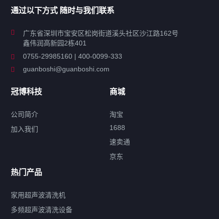
通过以下方式 随时与我们联系
商用超声波清洗机
广东省深圳市宝安区松岗街道溪头社区沙江路162号
鑫伟润高新园2栋401
工业超声波清洗设备
0755-29985160 | 400-0099-333
guanboshi@guanboshi.com
特种超声波洗净产品
冠博科技
商城
超声波配件
公司简介
淘宝
1688
加入我们
速卖通
标签云
京东
热门产品
产品标签
鼓泡
升降
抛动
漂洗
喷淋
烘干
脱气
变波
家用超声波清洗机
带加热
功率可调
投入式
多槽式
PLC面板
过滤循环
多频超声波清洗设备