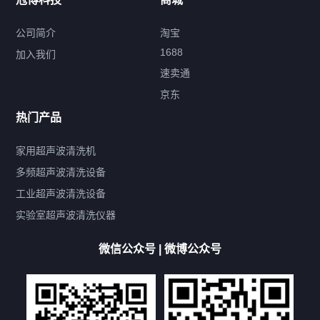
超声波配件
公司简介
淘宝
1688
加入我们
速卖通
标签云
京东
热门产品
产品标签
鼓泡
升降
抛动
漂洗
喷淋
烘干
脱气
变波
家用超声波清洗机
带加热
功率可调
投入式
多槽式
PLC面板
过滤循环
多频超声波清洗设备
双波脱气
机械旋钮系列
数码系列
定时功能
工业超声波清洗设备
厨具清洗机
超声波振板
超声波振棒
喷油嘴清洗机
实验室超声波清洗仪器
百叶扇清洗机
网纹辊清洗机
数码调功率系列
微信公众号 | 微博公众号
保龄球清洗机
高尔夫球杆清洗机
大型单槽工业系列
大型单槽带过滤系列
全自动/半自动系列
客户定制非标机参考
双槽三槽四槽五槽多槽系列