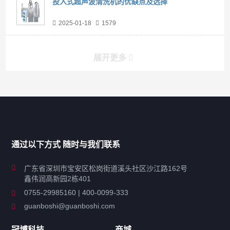
投入式超声波清洗机的优缺点及选择
2025-01-18
1579
展开更多
产品分类导航
家用超声波清洗机
通过以下方式 随时与我们联系
商用超声波清洗机
广东省深圳市宝安区松岗街道溪头社区沙江路162号
鑫伟润高新园2栋401
工业超声波清洗设备
0755-29985160 | 400-0099-333
guanboshi@guanboshi.com
特种超声波洗净产品
冠博科技
商城