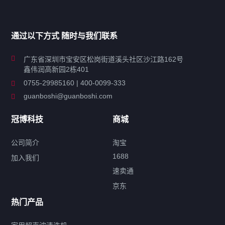
家用超声波清洗机
通过以下方式 随时与我们联系
商用超声波清洗机
广东省深圳市宝安区松岗街道溪头社区沙江路162号
鑫伟润高新园2栋401
工业超声波清洗设备
0755-29985160 | 400-0099-333
guanboshi@guanboshi.com
特种超声波洗净产品
冠博科技
商城
超声波配件
公司简介
淘宝
1688
加入我们
速卖通
标签云
京东
热门产品
产品标签
鼓泡
升降
抛动
漂洗
喷淋
烘干
脱气
变波