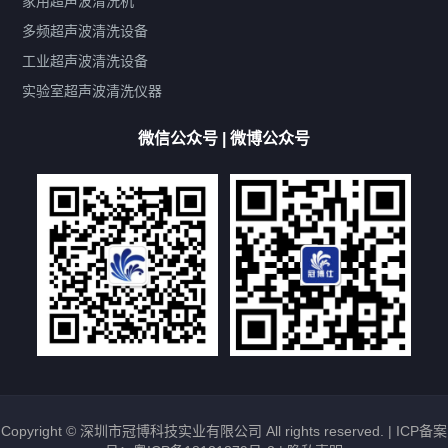
家用超声波清洗机
带加热
功率可调
投入式
多槽式
PLC面板
过滤循环
多频超声波清洗设备
双波脱气
机械旋钮系列
数码系列
定时功能
工业超声波清洗设备
厨具清洗机
超声波振板
超声波振棒
喷油嘴清洗机
实验室超声波清洗仪器
百叶扇清洗机
网纹辊清洗机
数码调功率系列
微信公众号 | 微博公众号
保龄球清洗机
高尔夫球杆清洗机
大型单槽工业系列
大型单槽带过滤系列
全自动/半自动系列
客户定制非标机参考
双槽三槽四槽五槽多槽系列
轮胎清洗机
多频
扫频
脉冲
文章标签
超声波清洗机定制
超声波清洗机除油污
超声波清洗机除锈
超声波清洗机洗眼镜
超声波清洗机价格
清洗剂的选用
超声波清洗机能洗什么
五金件清洗
超声波清洗设备常见故障处理
Copyright © 深圳市冠博科技实业有限公司 All rights reserved. |
ICP备案