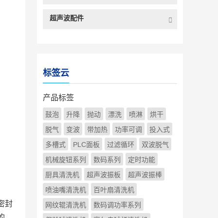
超声波配件
标签云
产品标签
鼓泡
升降
抛动
漂洗
喷淋
烘干
脱气
变波
带加热
功率可调
投入式
多槽式
PLC面板
过滤循环
双波脱气
机械旋钮系列
数码系列
定时功能
厨具清洗机
超声波振板
超声波振棒
喷油嘴清洗机
百叶扇清洗机
密封
网纹辊清洗机
数码调功率系列
的，