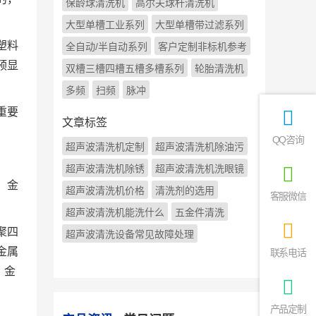
保龄球清洗机
高尔夫球杆清洗机
大型单槽工业系列
大型单槽带过滤系列
塑料
全自动/半自动系列
客户定制非标机参考
预显
双槽三槽四槽五槽多槽系列
轮胎清洗机
多频
扫频
脉冲
重要
文章标签
QQ咨询
超声波清洗机定制
超声波清洗机除油污
超声波清洗机除锈
超声波清洗机洗眼镜
、金
超声波清洗机价格
清洗剂的选用
客服微信
超声波清洗机能洗什么
五金件清洗
聚四
超声波清洗设备常见故障处理
金属
联系电话
、金
产品定制