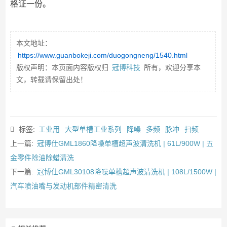
格证一份。
本文地址：
https://www.guanbokeji.com/duogongneng/1540.html
版权声明：本页面内容版权归
冠博科技
所有，欢迎分享本
文，转载请保留出处！
标签:
工业用
大型单槽工业系列
降噪
多频
脉冲
扫频
上一篇:
冠博仕GML1860降噪单槽超声波清洗机 | 61L/900W | 五
金零件除油除蜡清洗
下一篇:
冠博仕GML30108降噪单槽超声波清洗机 | 108L/1500W |
汽车喷油嘴与发动机部件精密清洗