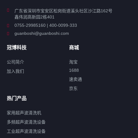
商用超声波清洗机
广东省深圳市宝安区松岗街道溪头社区沙江路162号
鑫伟润高新园2栋401
工业超声波清洗设备
0755-29985160 | 400-0099-333
guanboshi@guanboshi.com
特种超声波洗净产品
冠博科技
商城
超声波配件
公司简介
淘宝
1688
加入我们
速卖通
标签云
京东
热门产品
产品标签
鼓泡
升降
抛动
漂洗
喷淋
烘干
脱气
变波
家用超声波清洗机
带加热
功率可调
投入式
多槽式
PLC面板
过滤循环
多频超声波清洗设备
双波脱气
机械旋钮系列
数码系列
定时功能
工业超声波清洗设备