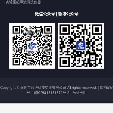
厨具清洗机
超声波振板
超声波振棒
喷油嘴清洗机
实验室超声波清洗仪器
百叶扇清洗机
网纹辊清洗机
数码调功率系列
微信公众号 | 微博公众号
保龄球清洗机
高尔夫球杆清洗机
大型单槽工业系列
大型单槽带过滤系列
全自动/半自动系列
客户定制非标机参考
双槽三槽四槽五槽多槽系列
轮胎清洗机
多频
扫频
脉冲
文章标签
超声波清洗机定制
超声波清洗机除油污
超声波清洗机除锈
超声波清洗机洗眼镜
超声波清洗机价格
清洗剂的选用
超声波清洗机能洗什么
五金件清洗
超声波清洗设备常见故障处理
Copyright © 深圳市冠博科技实业有限公司 All rights reserved. |
ICP备案
号：粤ICP备18131879号-2
|
隐私声明