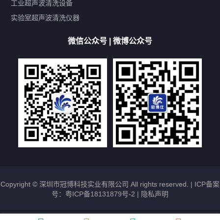
双波脱气
机械旋钮系列
数码系列
定时功能
工业超声波清洗设备
厨具清洗机
超声波振板
超声波振棒
喷油嘴清洗机
实验室超声波清洗仪器
百叶扇清洗机
网纹辊清洗机
数码调功率系列
微信公众号 | 微博公众号
保龄球清洗机
高尔夫球杆清洗机
大型单槽工业系列
大型单槽带过滤系列
全自动/半自动系列
客户定制非标机参考
双槽三槽四槽五槽多槽系列
轮胎清洗机
多频
扫频
脉冲
文章标签
超声波清洗机定制
超声波清洗机除油污
超声波清洗机除锈
超声波清洗机洗眼镜
超声波清洗机价格
清洗剂的选用
超声波清洗机能洗什么
五金件清洗
超声波清洗设备常见故障处理
Copyright © 深圳市冠博科技实业有限公司 All rights reserved. |
ICP备案
号：粤ICP备18131879号-2
|
隐私声明