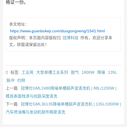
格证一份。
本文地址：
https://www.guanbokeji.com/duogongneng/1541.html
版权声明：本页面内容版权归
冠博科技
所有，欢迎分享本
文，转载请保留出处！
标签:
工业用
大型单槽工业系列
脱气
1800W
降噪
135L
脉冲
扫频
上一篇:
冠博仕GML2480降噪单槽超声波清洗机 | 88L/1200W |
模具表面残渣与纹路深度清洗
下一篇:
冠博仕GML36135降噪单槽超声波清洗机 | 135L/1800W |
汽车喷油嘴与发动机部件精密清洗