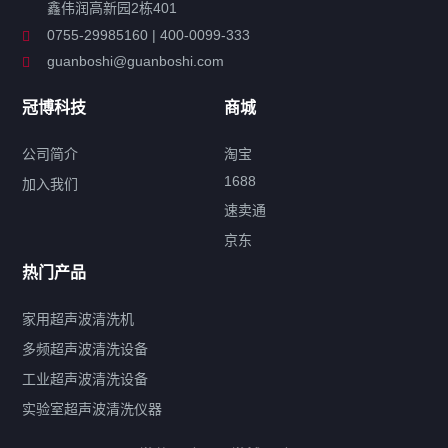
鑫伟润高新园2栋401
工业超声波清洗设备
0755-29985160 | 400-0099-333
guanboshi@guanboshi.com
特种超声波洗净产品
冠博科技
商城
超声波配件
公司简介
淘宝
1688
加入我们
速卖通
标签云
京东
热门产品
产品标签
鼓泡
升降
抛动
漂洗
喷淋
烘干
脱气
变波
家用超声波清洗机
带加热
功率可调
投入式
多槽式
PLC面板
过滤循环
多频超声波清洗设备
双波脱气
机械旋钮系列
数码系列
定时功能
工业超声波清洗设备
厨具清洗机
超声波振板
超声波振棒
喷油嘴清洗机
实验室超声波清洗仪器
百叶扇清洗机
网纹辊清洗机
数码调功率系列