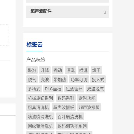
超声波配件
标签云
产品标签
鼓泡
升降
抛动
漂洗
喷淋
烘干
脱气
变波
带加热
功率可调
投入式
多槽式
PLC面板
过滤循环
双波脱气
机械旋钮系列
数码系列
定时功能
厨具清洗机
超声波振板
超声波振棒
喷油嘴清洗机
百叶扇清洗机
网纹辊清洗机
数码调功率系列