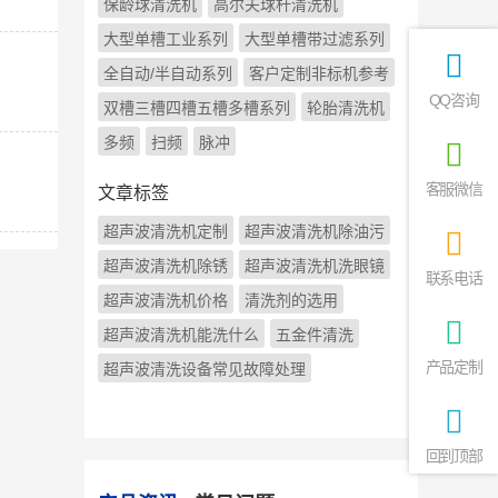
保龄球清洗机
高尔夫球杆清洗机
大型单槽工业系列
大型单槽带过滤系列
全自动/半自动系列
客户定制非标机参考
QQ咨询
双槽三槽四槽五槽多槽系列
轮胎清洗机
多频
扫频
脉冲
客服微信
文章标签
超声波清洗机定制
超声波清洗机除油污
超声波清洗机除锈
超声波清洗机洗眼镜
联系电话
超声波清洗机价格
清洗剂的选用
超声波清洗机能洗什么
五金件清洗
产品定制
超声波清洗设备常见故障处理
回到顶部