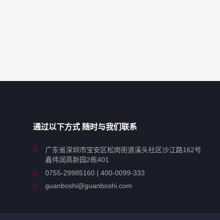
通过以下方式 随时与我们联系
广东省深圳市宝安区松岗街道溪头社区沙江路162号
鑫伟润高新园2栋401
0755-29985160 | 400-0099-333
guanboshi@guanboshi.com