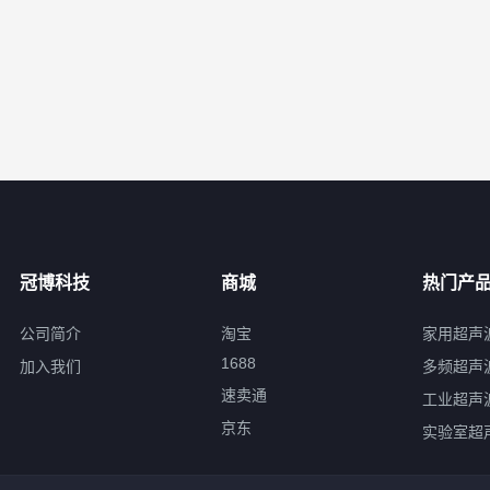
冠博科技
商城
热门产
公司简介
淘宝
家用超声
1688
加入我们
多频超声
速卖通
工业超声
京东
实验室超