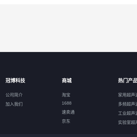
冠博科技
商城
热门产
公司简介
淘宝
家用超声
1688
加入我们
多频超声
速卖通
工业超声
京东
实验室超