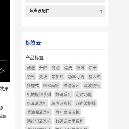
超声波配件
标签云
产品标签
鼓泡
升降
抛动
漂洗
喷淋
烘干
脱气
变波
带加热
功率可调
投入式
多槽式
PLC面板
过滤循环
双波脱气
效果
机械旋钮系列
数码系列
定时功能
厨具清洗机
超声波振板
超声波振棒
动，
喷油嘴清洗机
百叶扇清洗机
速而
网纹辊清洗机
数码调功率系列