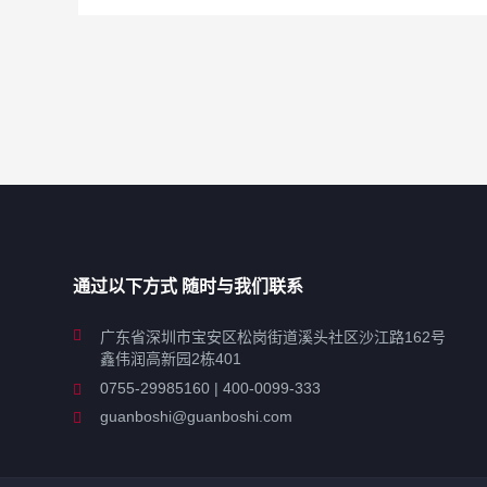
通过以下方式 随时与我们联系
广东省深圳市宝安区松岗街道溪头社区沙江路162号
鑫伟润高新园2栋401
0755-29985160 | 400-0099-333
guanboshi@guanboshi.com