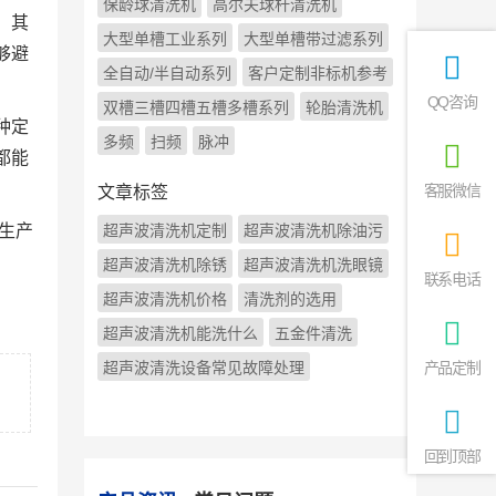
保龄球清洗机
高尔夫球杆清洗机
。其
大型单槽工业系列
大型单槽带过滤系列
够避
全自动/半自动系列
客户定制非标机参考
QQ咨询
双槽三槽四槽五槽多槽系列
轮胎清洗机
种定
多频
扫频
脉冲
都能
客服微信
文章标签
生产
超声波清洗机定制
超声波清洗机除油污
超声波清洗机除锈
超声波清洗机洗眼镜
联系电话
超声波清洗机价格
清洗剂的选用
超声波清洗机能洗什么
五金件清洗
超声波清洗设备常见故障处理
产品定制
回到顶部