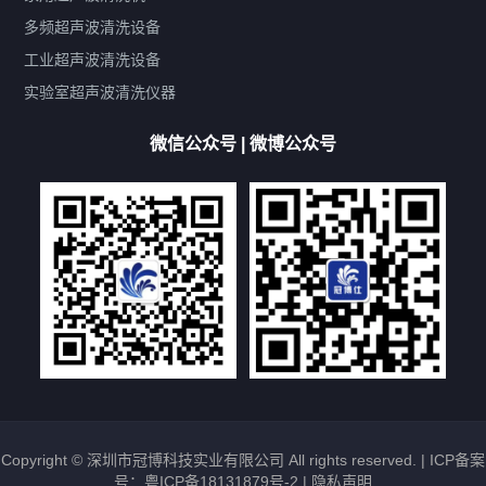
带加热
功率可调
投入式
多槽式
PLC面板
过滤循环
多频超声波清洗设备
双波脱气
机械旋钮系列
数码系列
定时功能
工业超声波清洗设备
厨具清洗机
超声波振板
超声波振棒
喷油嘴清洗机
实验室超声波清洗仪器
百叶扇清洗机
网纹辊清洗机
数码调功率系列
微信公众号 | 微博公众号
保龄球清洗机
高尔夫球杆清洗机
大型单槽工业系列
大型单槽带过滤系列
全自动/半自动系列
客户定制非标机参考
双槽三槽四槽五槽多槽系列
轮胎清洗机
多频
扫频
脉冲
文章标签
超声波清洗机定制
超声波清洗机除油污
超声波清洗机除锈
超声波清洗机洗眼镜
超声波清洗机价格
清洗剂的选用
超声波清洗机能洗什么
五金件清洗
超声波清洗设备常见故障处理
Copyright © 深圳市冠博科技实业有限公司 All rights reserved. |
ICP备案
号：粤ICP备18131879号-2
|
隐私声明