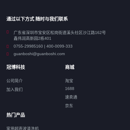
家用超声波清洗机
通过以下方式 随时与我们联系
商用超声波清洗机
广东省深圳市宝安区松岗街道溪头社区沙江路162号
鑫伟润高新园2栋401
工业超声波清洗设备
0755-29985160 | 400-0099-333
guanboshi@guanboshi.com
特种超声波洗净产品
冠博科技
商城
超声波配件
公司简介
淘宝
1688
加入我们
速卖通
标签云
京东
热门产品
产品标签
鼓泡
升降
抛动
漂洗
喷淋
烘干
脱气
变波
家用超声波清洗机