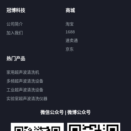
冠博科技
商城
超声波配件
公司简介
淘宝
1688
加入我们
速卖通
标签云
京东
热门产品
产品标签
鼓泡
升降
抛动
漂洗
喷淋
烘干
脱气
变波
家用超声波清洗机
带加热
功率可调
投入式
多槽式
PLC面板
过滤循环
多频超声波清洗设备
双波脱气
机械旋钮系列
数码系列
定时功能
工业超声波清洗设备
厨具清洗机
超声波振板
超声波振棒
喷油嘴清洗机
实验室超声波清洗仪器
百叶扇清洗机
网纹辊清洗机
数码调功率系列
微信公众号 | 微博公众号
保龄球清洗机
高尔夫球杆清洗机
大型单槽工业系列
大型单槽带过滤系列
全自动/半自动系列