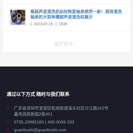
看超声波清洗机如何恢复轴承焕然一新！高效清洗
轴承的大型单槽超声波清洗机展示
2023-07-15
1939
展开更多
产品分类导航
家用超声波清洗机
通过以下方式 随时与我们联系
商用超声波清洗机
广东省深圳市宝安区松岗街道溪头社区沙江路162号
鑫伟润高新园2栋401
工业超声波清洗设备
0755-29985160 | 400-0099-333
guanboshi@guanboshi.com
特种超声波洗净产品