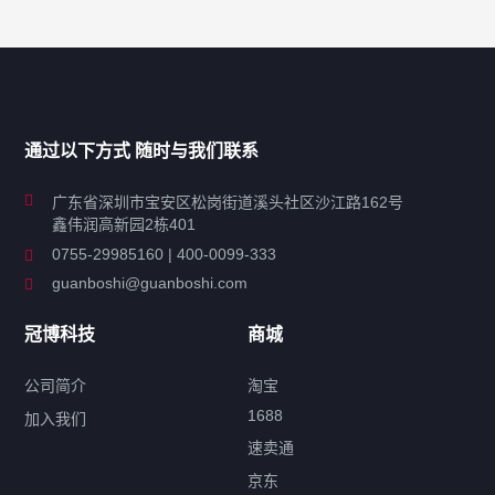
产品分类导航
家用超声波清洗机
通过以下方式 随时与我们联系
商用超声波清洗机
广东省深圳市宝安区松岗街道溪头社区沙江路162号
鑫伟润高新园2栋401
工业超声波清洗设备
0755-29985160 | 400-0099-333
guanboshi@guanboshi.com
特种超声波洗净产品
冠博科技
商城
超声波配件
公司简介
淘宝
1688
加入我们
速卖通
标签云
京东