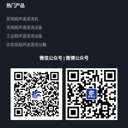
热门产品
产品标签
鼓泡
升降
抛动
漂洗
喷淋
烘干
脱气
变波
家用超声波清洗机
带加热
功率可调
投入式
多槽式
PLC面板
过滤循环
多频超声波清洗设备
双波脱气
机械旋钮系列
数码系列
定时功能
工业超声波清洗设备
厨具清洗机
超声波振板
超声波振棒
喷油嘴清洗机
实验室超声波清洗仪器
百叶扇清洗机
网纹辊清洗机
数码调功率系列
微信公众号 | 微博公众号
保龄球清洗机
高尔夫球杆清洗机
大型单槽工业系列
大型单槽带过滤系列
全自动/半自动系列
客户定制非标机参考
双槽三槽四槽五槽多槽系列
轮胎清洗机
多频
扫频
脉冲
文章标签
超声波清洗机定制
超声波清洗机除油污
超声波清洗机除锈
超声波清洗机洗眼镜