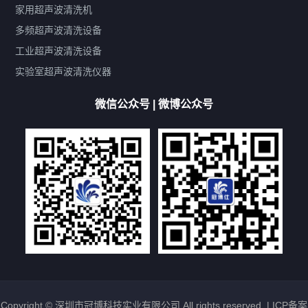
鼓泡
升降
抛动
漂洗
喷淋
烘干
脱气
变波
家用超声波清洗机
带加热
功率可调
投入式
多槽式
PLC面板
过滤循环
多频超声波清洗设备
双波脱气
机械旋钮系列
数码系列
定时功能
工业超声波清洗设备
厨具清洗机
超声波振板
超声波振棒
喷油嘴清洗机
实验室超声波清洗仪器
百叶扇清洗机
网纹辊清洗机
数码调功率系列
微信公众号 | 微博公众号
保龄球清洗机
高尔夫球杆清洗机
大型单槽工业系列
大型单槽带过滤系列
全自动/半自动系列
客户定制非标机参考
双槽三槽四槽五槽多槽系列
轮胎清洗机
多频
扫频
脉冲
文章标签
超声波清洗机定制
超声波清洗机除油污
超声波清洗机除锈
超声波清洗机洗眼镜
超声波清洗机价格
清洗剂的选用
超声波清洗机能洗什么
五金件清洗
超声波清洗设备常见故障处理
Copyright © 深圳市冠博科技实业有限公司 All rights reserved. |
ICP备案