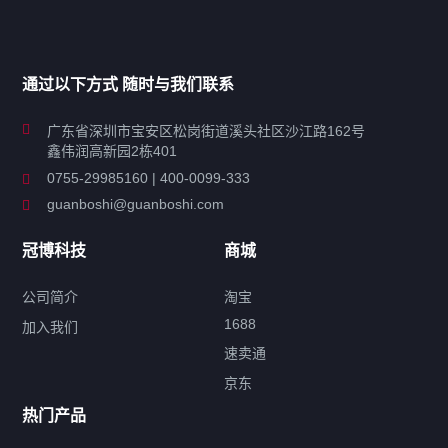
产品分类导航
家用超声波清洗机
通过以下方式 随时与我们联系
商用超声波清洗机
广东省深圳市宝安区松岗街道溪头社区沙江路162号
鑫伟润高新园2栋401
工业超声波清洗设备
0755-29985160 | 400-0099-333
guanboshi@guanboshi.com
特种超声波洗净产品
冠博科技
商城
超声波配件
公司简介
淘宝
1688
加入我们
速卖通
标签云
京东
热门产品
产品标签