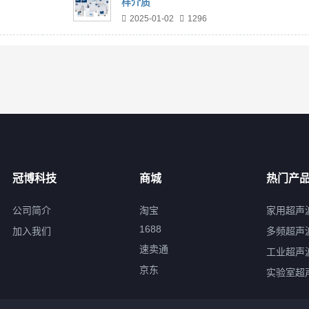
样介质
2025-01-02
1296
冠博科技
商城
热门产
公司简介
淘宝
家用超声
1688
加入我们
多频超声
速卖通
工业超声
京东
实验室超