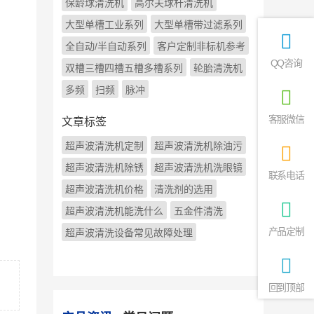
保龄球清洗机
高尔夫球杆清洗机
大型单槽工业系列
大型单槽带过滤系列
全自动/半自动系列
客户定制非标机参考
QQ咨询
双槽三槽四槽五槽多槽系列
轮胎清洗机
多频
扫频
脉冲
客服微信
文章标签
超声波清洗机定制
超声波清洗机除油污
超声波清洗机除锈
超声波清洗机洗眼镜
联系电话
超声波清洗机价格
清洗剂的选用
超声波清洗机能洗什么
五金件清洗
产品定制
超声波清洗设备常见故障处理
回到顶部