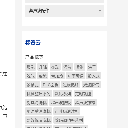
超声波配件
标签云
产品标签
鼓泡
升降
抛动
漂洗
喷淋
烘干
涂在
脱气
变波
带加热
功率可调
投入式
多槽式
PLC面板
过滤循环
双波脱气
机械旋钮系列
数码系列
定时功能
厨具清洗机
超声波振板
超声波振棒
气泡
喷油嘴清洗机
百叶扇清洗机
，气
网纹辊清洗机
数码调功率系列