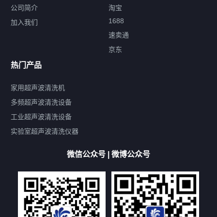
公司简介
淘宝
1688
加入我们
速卖通
标签云
京东
热门产品
产品标签
鼓泡
升降
抛动
漂洗
喷淋
烘干
脱气
变波
家用超声波清洗机
带加热
功率可调
投入式
多槽式
PLC面板
过滤循环
多频超声波清洗设备
双波脱气
机械旋钮系列
数码系列
定时功能
工业超声波清洗设备
厨具清洗机
超声波振板
超声波振棒
喷油嘴清洗机
实验室超声波清洗仪器
百叶扇清洗机
网纹辊清洗机
数码调功率系列
微信公众号 | 微博公众号
保龄球清洗机
高尔夫球杆清洗机
大型单槽工业系列
大型单槽带过滤系列
全自动/半自动系列
客户定制非标机参考
双槽三槽四槽五槽多槽系列
轮胎清洗机
多频
扫频
脉冲