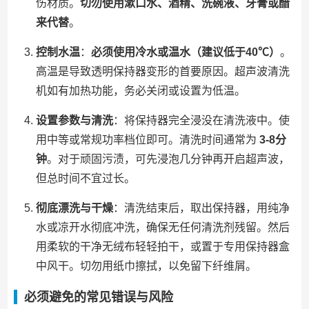
伤材质。
切勿使用漱口水、酒精、洗碗液、牙膏或醋
来代替
。
控制水温
：
必须使用冷水或温水（建议低于40℃）
。
高温是导致透明保持器变形的首要原因。超声波清洗
机如有加热功能，务必关闭或设置为低温。
设置参数与清洗
：将保持器完全浸没在清洗液中。使
用中等或常规功率档位即可。清洗时间通常为
3-8分
钟
。对于顽固污渍，可先浸泡几分钟再开启超声波，
但总时间不宜过长。
彻底漂洗与干燥
：清洗结束后，取出保持器，用纯净
水或凉开水彻底冲洗，确保无任何清洗剂残留。然后
用柔软的干净无绒布轻轻拍干，或置于专用保持器盒
中风干。切勿用纸巾擦拭，以免留下纤维屑。
必须避免的常见错误与风险