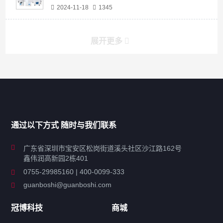
2024-11-18
1345
展开更多
产品分类导航
家用超声波清洗机
通过以下方式 随时与我们联系
商用超声波清洗机
广东省深圳市宝安区松岗街道溪头社区沙江路162号
鑫伟润高新园2栋401
工业超声波清洗设备
0755-29985160 | 400-0099-333
guanboshi@guanboshi.com
特种超声波洗净产品
冠博科技
商城
超声波配件