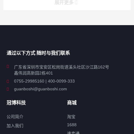
展开更多
产品分类导航
家用超声波清洗机
通过以下方式 随时与我们联系
商用超声波清洗机
广东省深圳市宝安区松岗街道溪头社区沙江路162号
鑫伟润高新园2栋401
工业超声波清洗设备
0755-29985160 | 400-0099-333
guanboshi@guanboshi.com
特种超声波洗净产品
冠博科技
商城
超声波配件
公司简介
淘宝
1688
加入我们
速卖通