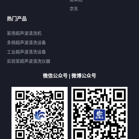
标签云
京东
热门产品
产品标签
鼓泡
升降
抛动
漂洗
喷淋
烘干
脱气
变波
家用超声波清洗机
带加热
功率可调
投入式
多槽式
PLC面板
过滤循环
多频超声波清洗设备
双波脱气
机械旋钮系列
数码系列
定时功能
工业超声波清洗设备
厨具清洗机
超声波振板
超声波振棒
喷油嘴清洗机
实验室超声波清洗仪器
百叶扇清洗机
网纹辊清洗机
数码调功率系列
微信公众号 | 微博公众号
保龄球清洗机
高尔夫球杆清洗机
大型单槽工业系列
大型单槽带过滤系列
全自动/半自动系列
客户定制非标机参考
双槽三槽四槽五槽多槽系列
轮胎清洗机
多频
扫频
脉冲
文章标签
超声波清洗机定制
超声波清洗机除油污