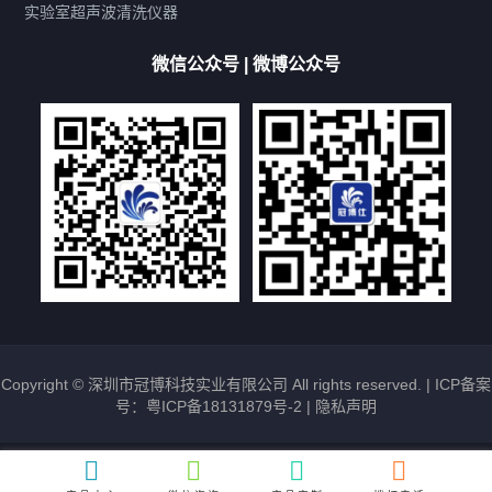
厨具清洗机
超声波振板
超声波振棒
喷油嘴清洗机
实验室超声波清洗仪器
百叶扇清洗机
网纹辊清洗机
数码调功率系列
微信公众号 | 微博公众号
保龄球清洗机
高尔夫球杆清洗机
大型单槽工业系列
大型单槽带过滤系列
全自动/半自动系列
客户定制非标机参考
双槽三槽四槽五槽多槽系列
轮胎清洗机
多频
扫频
脉冲
文章标签
超声波清洗机定制
超声波清洗机除油污
超声波清洗机除锈
超声波清洗机洗眼镜
超声波清洗机价格
清洗剂的选用
超声波清洗机能洗什么
五金件清洗
超声波清洗设备常见故障处理
Copyright © 深圳市冠博科技实业有限公司 All rights reserved. |
ICP备案
号：粤ICP备18131879号-2
|
隐私声明