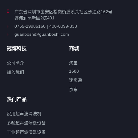
商用超声波清洗机
广东省深圳市宝安区松岗街道溪头社区沙江路162号
鑫伟润高新园2栋401
工业超声波清洗设备
0755-29985160 | 400-0099-333
guanboshi@guanboshi.com
特种超声波洗净产品
冠博科技
商城
超声波配件
公司简介
淘宝
1688
加入我们
速卖通
标签云
京东
热门产品
产品标签
鼓泡
升降
抛动
漂洗
喷淋
烘干
脱气
变波
家用超声波清洗机
带加热
功率可调
投入式
多槽式
PLC面板
过滤循环
多频超声波清洗设备
双波脱气
机械旋钮系列
数码系列
定时功能
工业超声波清洗设备