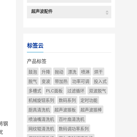
超声波配件
标签云
产品标签
鼓泡
升降
抛动
漂洗
喷淋
烘干
脱气
变波
带加热
功率可调
投入式
多槽式
PLC面板
过滤循环
双波脱气
机械旋钮系列
数码系列
定时功能
厨具清洗机
超声波振板
超声波振棒
喷油嘴清洗机
百叶扇清洗机
将钢
网纹辊清洗机
数码调功率系列
优