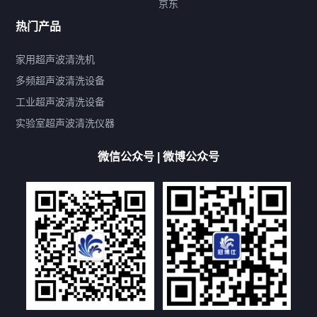
京东
热门产品
产品标签
鼓泡
升降
抛动
漂洗
喷淋
烘干
脱气
变波
家用超声波清洗机
带加热
功率可调
投入式
多槽式
PLC面板
过滤循环
多频超声波清洗设备
双波脱气
机械旋钮系列
数码系列
定时功能
工业超声波清洗设备
厨具清洗机
超声波振板
超声波振棒
喷油嘴清洗机
实验室超声波清洗仪器
百叶扇清洗机
网纹辊清洗机
数码调功率系列
微信公众号 | 微博公众号
保龄球清洗机
高尔夫球杆清洗机
大型单槽工业系列
大型单槽带过滤系列
全自动/半自动系列
客户定制非标机参考
双槽三槽四槽五槽多槽系列
轮胎清洗机
多频
扫频
脉冲
文章标签
超声波清洗机定制
超声波清洗机除油污
超声波清洗机除锈
超声波清洗机洗眼镜