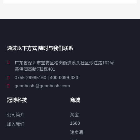
产品分类导航
家用超声波清洗机
通过以下方式 随时与我们联系
商用超声波清洗机
广东省深圳市宝安区松岗街道溪头社区沙江路162号
鑫伟润高新园2栋401
工业超声波清洗设备
0755-29985160 | 400-0099-333
guanboshi@guanboshi.com
特种超声波洗净产品
冠博科技
商城
超声波配件
公司简介
淘宝
1688
加入我们
速卖通
标签云