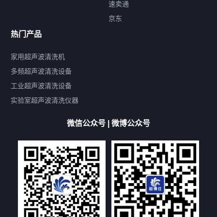
速卖通
标签云
京东
热门产品
产品标签
鼓泡
升降
抛动
漂洗
喷淋
烘干
脱气
变波
家用超声波清洗机
带加热
功率可调
投入式
多槽式
PLC面板
过滤循环
多频超声波清洗设备
双波脱气
机械旋钮系列
数码系列
定时功能
工业超声波清洗设备
厨具清洗机
超声波振板
超声波振棒
喷油嘴清洗机
实验室超声波清洗仪器
百叶扇清洗机
网纹辊清洗机
数码调功率系列
微信公众号 | 微博公众号
保龄球清洗机
高尔夫球杆清洗机
大型单槽工业系列
大型单槽带过滤系列
全自动/半自动系列
客户定制非标机参考
双槽三槽四槽五槽多槽系列
轮胎清洗机
多频
扫频
脉冲
文章标签
超声波清洗机定制
超声波清洗机除油污