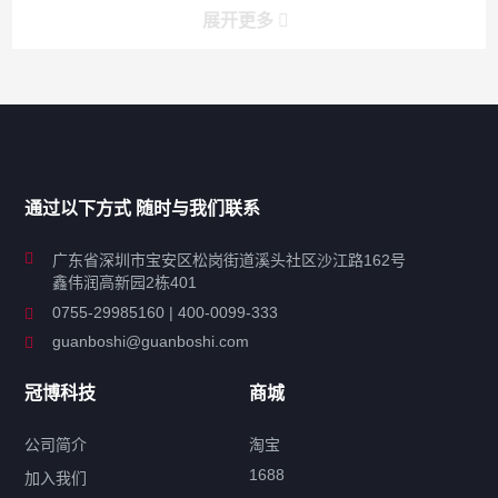
展开更多
产品分类导航
家用超声波清洗机
通过以下方式 随时与我们联系
商用超声波清洗机
广东省深圳市宝安区松岗街道溪头社区沙江路162号
鑫伟润高新园2栋401
工业超声波清洗设备
0755-29985160 | 400-0099-333
guanboshi@guanboshi.com
特种超声波洗净产品
冠博科技
商城
超声波配件
公司简介
淘宝
1688
加入我们