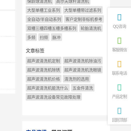
保龄球清洗机
高尔夫球杆清洗机
大型单槽工业系列
大型单槽带过滤系列
全自动/半自动系列
客户定制非标机参考
QQ咨询
双槽三槽四槽五槽多槽系列
轮胎清洗机
多频
扫频
脉冲
客服微信
文章标签
超声波清洗机定制
超声波清洗机除油污
超声波清洗机除锈
超声波清洗机洗眼镜
联系电话
超声波清洗机价格
清洗剂的选用
超声波清洗机能洗什么
五金件清洗
产品定制
超声波清洗设备常见故障处理
回到顶部