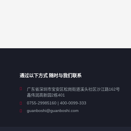
通过以下方式 随时与我们联系
广东省深圳市宝安区松岗街道溪头社区沙江路162号
鑫伟润高新园2栋401
0755-29985160 | 400-0099-333
guanboshi@guanboshi.com