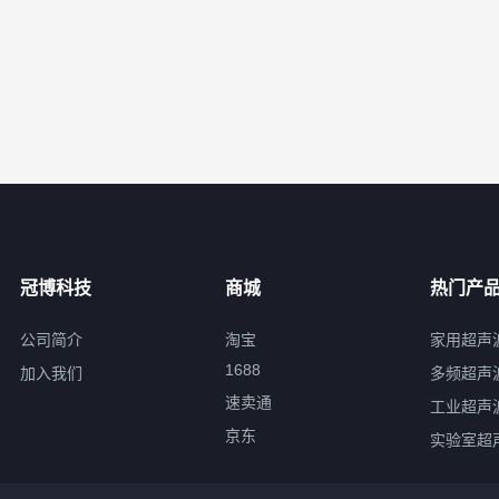
冠博科技
商城
热门产
公司简介
淘宝
家用超声
1688
加入我们
多频超声
速卖通
工业超声
京东
实验室超