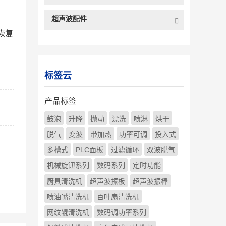
超声波配件
恢复
标签云
产品标签
鼓泡
升降
抛动
漂洗
喷淋
烘干
脱气
变波
带加热
功率可调
投入式
多槽式
PLC面板
过滤循环
双波脱气
机械旋钮系列
数码系列
定时功能
厨具清洗机
超声波振板
超声波振棒
喷油嘴清洗机
百叶扇清洗机
网纹辊清洗机
数码调功率系列