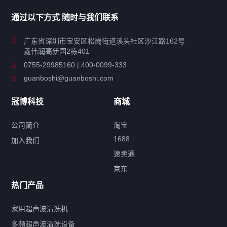
家用超声波清洗机
通过以下方式 随时与我们联系
商用超声波清洗机
广东省深圳市宝安区松岗街道溪头社区沙江路162号
鑫伟润高新园2栋401
工业超声波清洗设备
0755-29985160 | 400-0099-333
guanboshi@guanboshi.com
特种超声波洗净产品
冠博科技
商城
超声波配件
公司简介
淘宝
1688
加入我们
速卖通
标签云
京东
热门产品
产品标签
鼓泡
升降
抛动
漂洗
喷淋
烘干
脱气
变波
家用超声波清洗机
带加热
功率可调
投入式
多槽式
PLC面板
过滤循环
多频超声波清洗设备