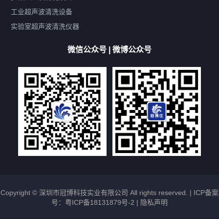
双波脱气
机械旋钮系列
数码系列
定时功能
工业超声波清洗设备
厨具清洗机
超声波振板
超声波振棒
喷油嘴清洗机
实验室超声波清洗仪器
百叶扇清洗机
网纹辊清洗机
数码调功率系列
微信公众号 | 微博公众号
保龄球清洗机
高尔夫球杆清洗机
大型单槽工业系列
大型单槽带过滤系列
全自动/半自动系列
客户定制非标机参考
双槽三槽四槽五槽多槽系列
轮胎清洗机
多频
扫频
脉冲
文章标签
超声波清洗机定制
超声波清洗机除油污
超声波清洗机除锈
超声波清洗机洗眼镜
超声波清洗机价格
清洗剂的选用
超声波清洗机能洗什么
五金件清洗
超声波清洗设备常见故障处理
Copyright © 深圳市冠博科技实业有限公司 All rights reserved. |
ICP备案
号：粤ICP备18131879号-2
|
隐私声明