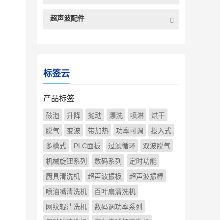
超声波配件
标签云
产品标签
鼓泡
升降
抛动
漂洗
喷淋
烘干
脱气
变波
带加热
功率可调
投入式
多槽式
PLC面板
过滤循环
双波脱气
机械旋钮系列
数码系列
定时功能
厨具清洗机
超声波振板
超声波振棒
喷油嘴清洗机
百叶扇清洗机
网纹辊清洗机
数码调功率系列