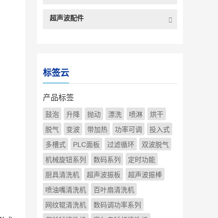
超声波配件
标签云
产品标签
鼓泡
升降
抛动
漂洗
喷淋
烘干
脱气
变波
带加热
功率可调
投入式
多槽式
PLC面板
过滤循环
双波脱气
机械旋钮系列
数码系列
定时功能
厨具清洗机
超声波振板
超声波振棒
喷油嘴清洗机
百叶扇清洗机
网纹辊清洗机
数码调功率系列