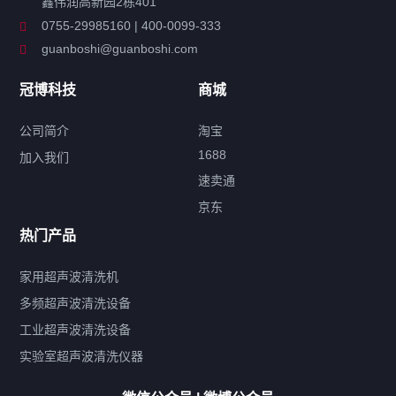
鑫伟润高新园2栋401
工业超声波清洗设备
0755-29985160 | 400-0099-333
guanboshi@guanboshi.com
特种超声波洗净产品
冠博科技
商城
超声波配件
公司简介
淘宝
1688
加入我们
速卖通
标签云
京东
热门产品
产品标签
鼓泡
升降
抛动
漂洗
喷淋
烘干
脱气
变波
家用超声波清洗机
带加热
功率可调
投入式
多槽式
PLC面板
过滤循环
多频超声波清洗设备
双波脱气
机械旋钮系列
数码系列
定时功能
工业超声波清洗设备
厨具清洗机
超声波振板
超声波振棒
喷油嘴清洗机
实验室超声波清洗仪器
百叶扇清洗机
网纹辊清洗机
数码调功率系列