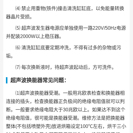
⑷ 禁止用重物(铁件)撞击清洗缸缸底，以免能量转换
器晶片受损。
⑸ 超声波发生器电源应单独使用一路220V/50Hz电源
并配装2000W以上稳压器。
⑹ 清洗缸缸底要定期冲洗，不得有过多的杂物或污
垢。
⑺ 每次换新液时，待超声波起动后，方可洗件。
超声波换能器常见问题：
⑴超声波换能器受潮。一般用兆欧表检查和换能器相
连接的插头，检查换能器正负极间的绝缘电阻值就可以判
断。一般要求绝缘电阻大于30兆欧以上。如果达不到这个
绝缘电阻值，很可能是换能器受潮。维修方法是把换能器
整体(不包括喷塑外壳)放进烘箱设定100℃左右，烘干三小