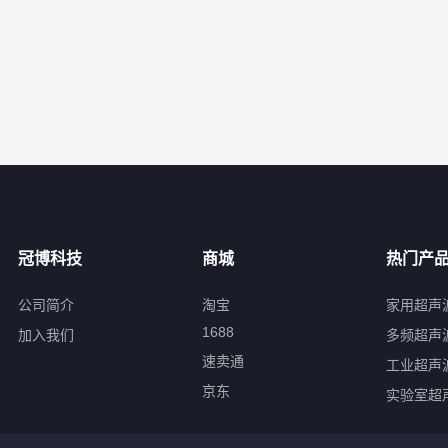
冠博科技
商城
热门产
公司简介
淘宝
家用超声
1688
加入我们
多频超声
速卖通
工业超声
京东
实验室超