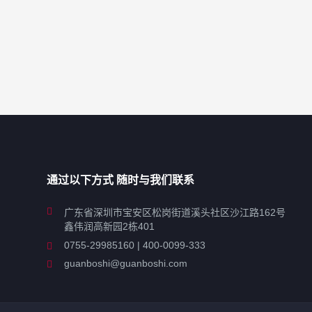
通过以下方式 随时与我们联系
广东省深圳市宝安区松岗街道溪头社区沙江路162号
鑫伟润高新园2栋401
0755-29985160 | 400-0099-333
guanboshi@guanboshi.com