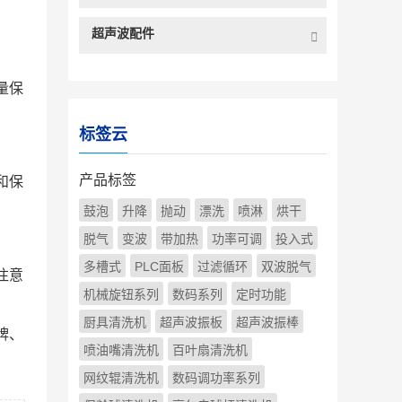
超声波配件
量保
标签云
产品标签
和保
鼓泡
升降
抛动
漂洗
喷淋
烘干
脱气
变波
带加热
功率可调
投入式
多槽式
PLC面板
过滤循环
双波脱气
注意
机械旋钮系列
数码系列
定时功能
厨具清洗机
超声波振板
超声波振棒
牌、
喷油嘴清洗机
百叶扇清洗机
网纹辊清洗机
数码调功率系列