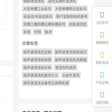
保龄球清洗机
高尔夫球杆清洗机
大型单槽工业系列
大型单槽带过滤系列
全自动/半自动系列
客户定制非标机参考
QQ咨询
双槽三槽四槽五槽多槽系列
轮胎清洗机
多频
扫频
脉冲
客服微信
文章标签
超声波清洗机定制
超声波清洗机除油污
超声波清洗机除锈
超声波清洗机洗眼镜
联系电话
超声波清洗机价格
清洗剂的选用
超声波清洗机能洗什么
五金件清洗
产品定制
超声波清洗设备常见故障处理
回到顶部