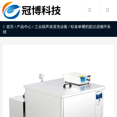
首页
/
产品中心
/
工业超声波清洗设备
/
标准单槽机配过滤循环系
统