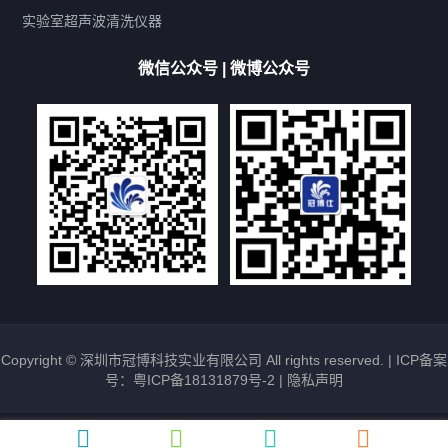
厨具清洗机
超声波振板
超声波振棒
喷油嘴清洗机
实验室超声波清洗仪器
百叶扇清洗机
网纹辊清洗机
数码调功率系列
微信公众号 | 微博公众号
保龄球清洗机
高尔夫球杆清洗机
大型单槽工业系列
大型单槽带过滤系列
全自动/半自动系列
客户定制非标机参考
双槽三槽四槽五槽多槽系列
轮胎清洗机
多频
扫频
脉冲
文章标签
超声波清洗机定制
超声波清洗机除油污
超声波清洗机除锈
超声波清洗机洗眼镜
超声波清洗机价格
清洗剂的选用
超声波清洗机能洗什么
五金件清洗
超声波清洗设备常见故障处理
Copyright © 深圳市冠博科技实业有限公司 All rights reserved. |
ICP备案
号：粤ICP备18131879号-2
|
隐私声明