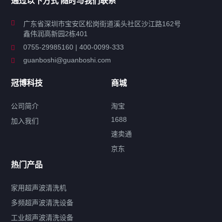
通过以下方式 随时与我们联系
商用超声波清洗机
广东省深圳市宝安区松岗街道溪头社区沙江路162号
鑫伟润高新园2栋401
工业超声波清洗设备
0755-29985160 | 400-0099-333
guanboshi@guanboshi.com
特种超声波洗净产品
冠博科技
商城
超声波配件
公司简介
淘宝
1688
加入我们
速卖通
标签云
京东
热门产品
产品标签
鼓泡
升降
抛动
漂洗
喷淋
烘干
脱气
变波
家用超声波清洗机
带加热
功率可调
投入式
多槽式
PLC面板
过滤循环
多频超声波清洗设备
双波脱气
机械旋钮系列
数码系列
定时功能
工业超声波清洗设备