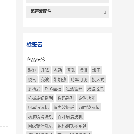
超声波配件
标签云
产品标签
鼓泡
升降
抛动
漂洗
喷淋
烘干
脱气
变波
带加热
功率可调
投入式
多槽式
PLC面板
过滤循环
双波脱气
机械旋钮系列
数码系列
定时功能
厨具清洗机
超声波振板
超声波振棒
喷油嘴清洗机
百叶扇清洗机
网纹辊清洗机
数码调功率系列