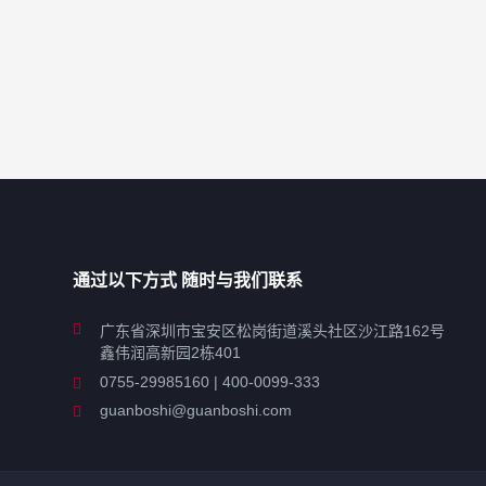
通过以下方式 随时与我们联系
广东省深圳市宝安区松岗街道溪头社区沙江路162号
鑫伟润高新园2栋401
0755-29985160 | 400-0099-333
guanboshi@guanboshi.com