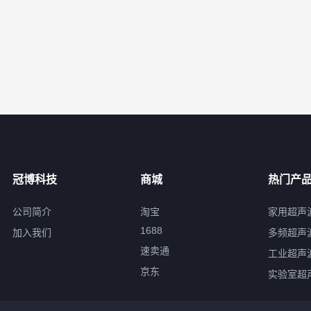
冠博科技
商城
热门产
公司简介
淘宝
家用超声
1688
加入我们
多频超声
速卖通
工业超声
京东
实验室超