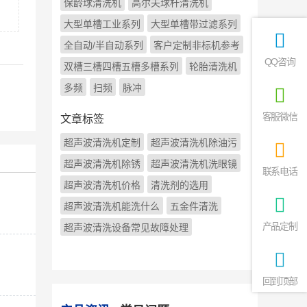
保龄球清洗机
高尔夫球杆清洗机
大型单槽工业系列
大型单槽带过滤系列
全自动/半自动系列
客户定制非标机参考
QQ咨询
双槽三槽四槽五槽多槽系列
轮胎清洗机
多频
扫频
脉冲
客服微信
文章标签
超声波清洗机定制
超声波清洗机除油污
超声波清洗机除锈
超声波清洗机洗眼镜
联系电话
超声波清洗机价格
清洗剂的选用
超声波清洗机能洗什么
五金件清洗
产品定制
超声波清洗设备常见故障处理
回到顶部